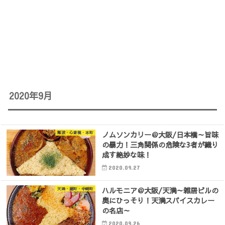
2020年9月
ノムソンカリー＠大阪/日本橋～旨味
難波・心斎橋・本町
の暴力！三角関係の危険な3者が織り
成す絶妙な味！
2020.09.27
ハルモニア＠大阪/天満～雑居ビルの
天満・扇町・中崎町
奥にひっそり！天満スパイスカレー
の名店～
2020.09.26