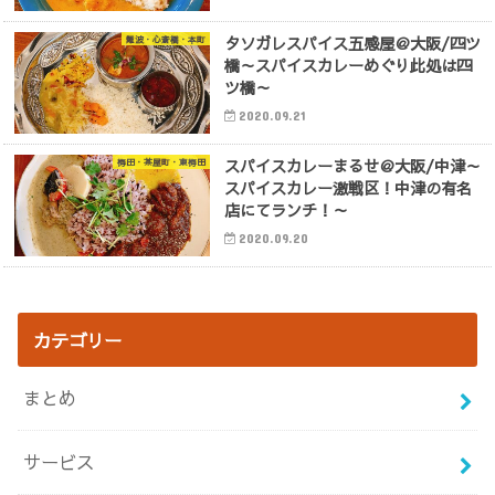
タソガレスパイス五感屋＠大阪/四ツ
難波・心斎橋・本町
橋～スパイスカレーめぐり此処は四
ツ橋～
2020.09.21
スパイスカレーまるせ＠大阪/中津～
梅田・茶屋町・東梅田
スパイスカレー激戦区！中津の有名
店にてランチ！～
2020.09.20
カテゴリー
まとめ
サービス