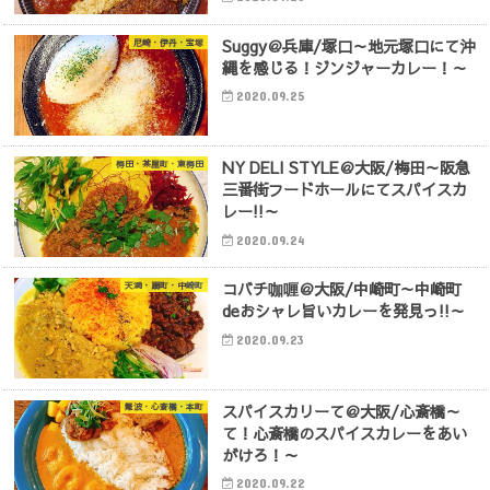
Suggy＠兵庫/塚口～地元塚口にて沖
尼崎・伊丹・宝塚
縄を感じる！ジンジャーカレー！～
2020.09.25
NY DELI STYLE＠大阪/梅田～阪急
梅田・茶屋町・東梅田
三番街フードホールにてスパイスカ
レー!!～
2020.09.24
コバチ咖喱＠大阪/中崎町～中崎町
天満・扇町・中崎町
deおシャレ旨いカレーを発見っ!!～
2020.09.23
スパイスカリーて＠大阪/心斎橋～
難波・心斎橋・本町
て！心斎橋のスパイスカレーをあい
がけろ！～
2020.09.22