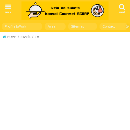
menu
search
Profile&Work
Area
Sitemap
Contact
HOME
2020年
9月