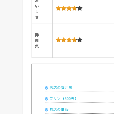
お
い
し
さ
雰
囲
気
お店の雰囲気
プリン（500円）
お店の情報