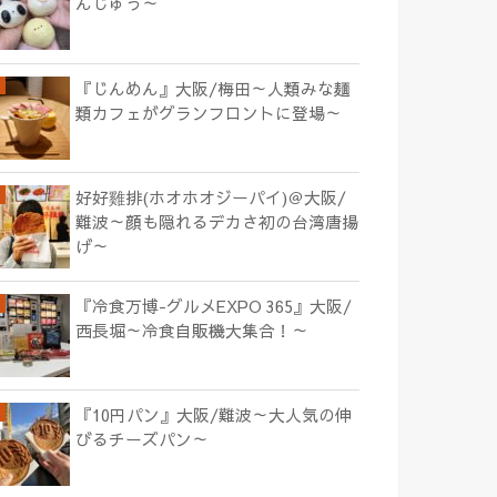
んじゅう～
『じんめん』大阪/梅田～人類みな麺
類カフェがグランフロントに登場～
好好雞排(ホオホオジーパイ)＠大阪/
難波～顔も隠れるデカさ初の台湾唐揚
げ～
『冷食万博-グルメEXPO 365』大阪/
西長堀～冷食自販機大集合！～
『10円パン』大阪/難波～大人気の伸
びるチーズパン～