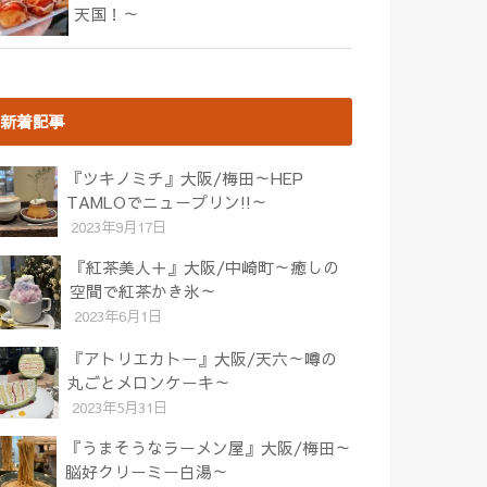
天国！～
新着記事
『ツキノミチ』大阪/梅田～HEP
TAMLOでニュープリン!!～
2023年9月17日
『紅茶美人＋』大阪/中崎町～癒しの
空間で紅茶かき氷～
2023年6月1日
『アトリエカトー』大阪/天六～噂の
丸ごとメロンケーキ～
2023年5月31日
『うまそうなラーメン屋』大阪/梅田～
脳好クリーミー白湯～