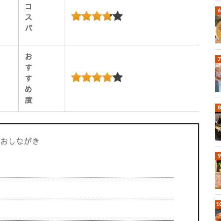
コ
ス
パ
お
す
す
め
度
おしながき