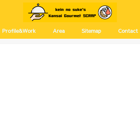
Profile&Work
Area
Sitemap
Contact
京都
兵庫
大阪(キタ)
大阪(ミナミ)
大阪(その他)
奈良
愛知
河原町・
尼崎・伊
神戸・芦
梅田・茶
西梅田・
北浜・淀
天満・扇
堂島・中
新大阪・
塚本・十
難波・心
上本町・
大正・弁
北摂
名古屋