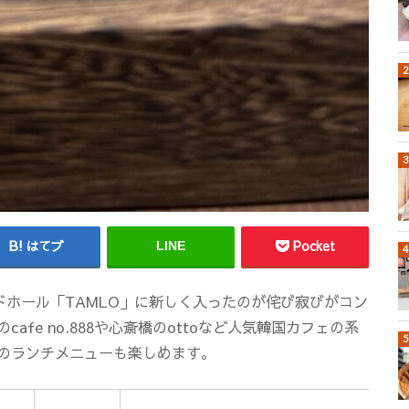
はてブ
Pocket
LINE
のフードホール「TAMLO」に新しく入ったのが侘び寂びがコン
fe no.888や心斎橋のottoなど人気韓国カフェの系
のランチメニューも楽しめます。