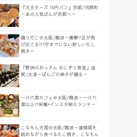
『大王チーズ 10円パン』京都/河原町
～あの人気ぱんが京都へ～
踊りだこ＠大阪/難波～衝撃!!足が飛
び出てる!!?今までにない新しいたこ
焼き～
『野洲のおっさん おにぎり食堂』滋
賀/大津～ぼんごの弟子が握る～
一汁六菜カフェ＠大阪/難波～一汁六
菜以上!?栄養×インスタ映えランチ～
こなもん天国＠大阪/難波～道頓堀を
眺めながら食べるたこ焼き、こなもん