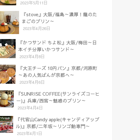
2023年5月11日
『stove』大阪/福島～濃厚！龍のた
まごのプリン～
2023年4月26日
『かつサンド ちよ松』大阪/梅田～日
本イチ分厚いかつサンド～
2023年4月8日
『大王チーズ 10円パン』京都/河原町
～あの人気ぱんが京都へ～
2023年4月6日
『SUNRISE COFFEE(サンライズコーヒ
ー)』兵庫/西宮～魅惑のプリン～
2023年4月4日
『代官山Candy apple(キャンディアップ
ル)』京都/二年坂～リンゴ飴専門～
2023年4月1日