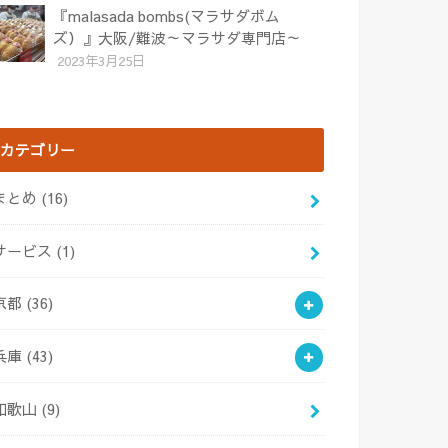
『malasada bombs(マラサダボム
ズ）』大阪/難波～マラサダ専門店～
2023年3月25日
カテゴリー
まとめ
(16)
サービス
(1)
京都
(36)
兵庫
(43)
和歌山
(9)