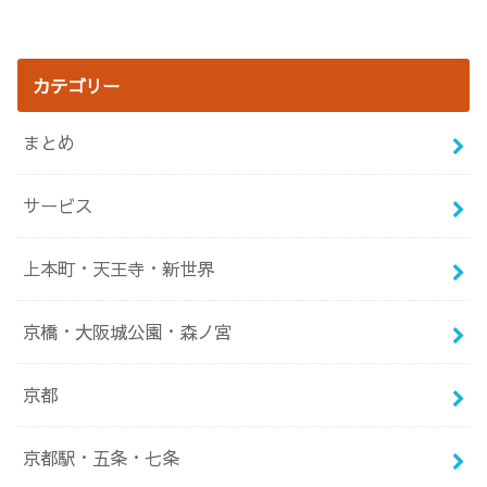
後橋～Wi-Fi完備、
場？ホテルヴィスキ
巨大スケールなノマ
オ1F併設カフェ！電
ド空間～
源Wi-Fi完備～
カテゴリー
まとめ
サービス
上本町・天王寺・新世界
京橋・大阪城公園・森ノ宮
京都
京都駅・五条・七条