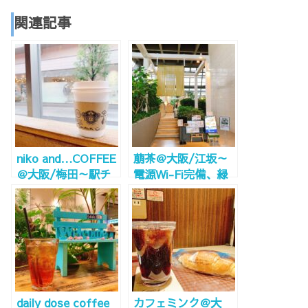
関連記事
niko and…COFFEE
萠茶＠大阪/江坂～
＠大阪/梅田～駅チ
電源Wi-Fi完備、緑
カHEP1階の明るい
溢れる温室のような
カフェ。電源Wi-Fi
カフェ～
完備！～
daily dose coffee
カフェミンク＠大