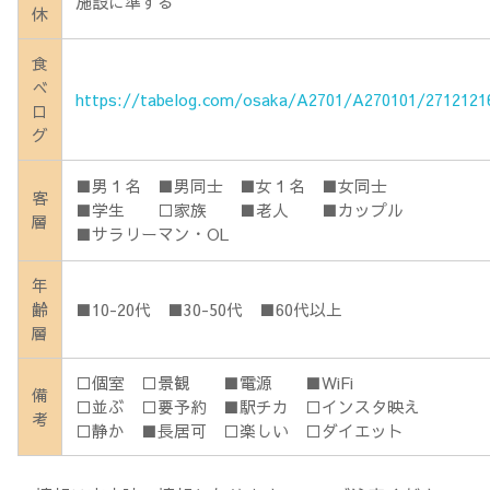
施設に準ずる
休
食
べ
https://tabelog.com/osaka/A2701/A270101/2712121
ロ
グ
■男１名 ■男同士 ■女１名 ■女同士
客
■学生 □家族 ■老人 ■カップル
層
■サラリーマン・OL
年
齢
■10-20代 ■30-50代 ■60代以上
層
□個室 □景観 ■電源 ■WiFi
備
□並ぶ □要予約 ■駅チカ □インスタ映え
考
□静か ■長居可 □楽しい □ダイエット