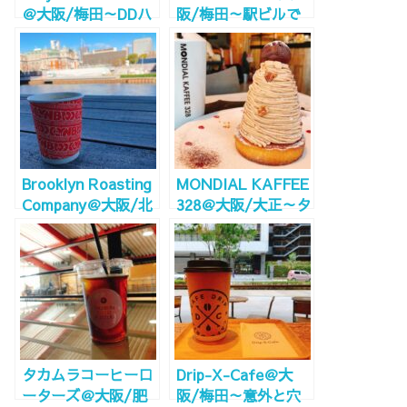
＠大阪/梅田～DDハ
阪/梅田～駅ビルで
ウス地下！穴場のコ
コワーキング！電源
ワーキングカフェ。
Wi-Fi完備～
Wi-Fi電源完備！～
Brooklyn Roasting
MONDIAL KAFFEE
Company＠大阪/北
328＠大阪/大正～タ
浜～大川に中央公会
グボート大正のおし
堂を眺め外でのんび
ゃれカフェ！WiFi電
りOK！中で仕事
源完備！～
OK！電源Wi-Fi完
備！
タカムラコーヒーロ
Drip-X-Cafe＠大
ーターズ＠大阪/肥
阪/梅田～意外と穴