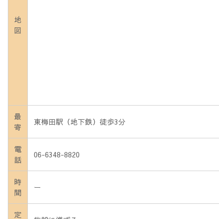
地
図
最
東梅田駅（地下鉄）徒歩3分
寄
電
06-6348-8820
話
時
ー
間
定