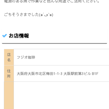
電源のある席で作業など色んな用途でご活用ください。
ごちそうさまでした(๑´ڡ`๑)
お店情報
店
フジオ珈琲
名
住
大阪府大阪市北区梅田1-1-3 大阪駅前第3ビル B1F
所