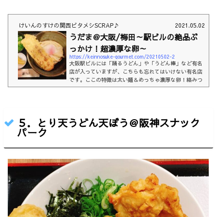
けいんのすけの関西ビタメシSCRAP♪
2021.05.02
うだま＠大阪/梅田～駅ビルの絶品ぶ
っかけ！超濃厚な卵～
https://keinnosuke-gourmet.com/20210502-2
大阪駅ビルには「踊るうどん」や「うどん棒」など有名
店が入っていますが、こちらも忘れてはいけない有名店
です。ここの特徴は太い麺＆めっちゃ濃厚な卵！絡みつ
くとすき焼きのうどんを食べている気分になります。超
うまい。おいしさコスパ入りやすさおすすめ度おしなが
きお店の雰囲気温玉ちくわ天のせ(680円)お店の情報その
他おすすめうどん屋お店の雰囲気はーい、どうも！けい
５．とり天うどん天ぼう＠阪神スナック
んのすけです。本日は大阪駅前第3ビルB1にある有名う
パーク
どん屋へ。駅ビルには「踊るうどん」「うどん棒」など
他にも有名店がありますが「うだま」さんも忘れて...