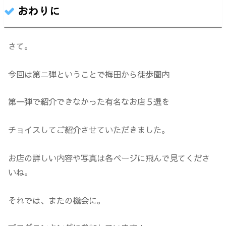
価格が安いのと提供が早いのもスナックパークの特徴で
おわりに
すかねイメージは色んな料理のファーストフード。注文
して受け取って水を入れてスナックパーク内の空き席に
座りましょう！とりちく天ぶっかけうどん(690円)...
さて。
今回は第ニ弾ということで梅田から徒歩圏内
第一弾で紹介できなかった有名なお店５選を
チョイスしてご紹介させていただきました。
お店の詳しい内容や写真は各ページに飛んで見てくださ
いね。
それでは、またの機会に。