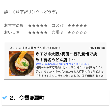
詳しくは下記リンクへどうぞ。
おすすめ度 ★★★★★ コスパ ★★★★★
おいしさ ★★★★★ 穴場度 ★☆☆☆☆
けいんのすけの関西ビタメシSCRAP♪
2021.04.08
きすけ＠大阪/梅田～行列覚悟で挑
め！有名うどん店！～
https://keinnosuke-gourmet.com/20210408-2
梅田から中崎町方面に行くときに目立つ行列を見たこと
がないですか？オープン前からも大行列の有名うどん店
「きすけ」さんに行って参りました。並ぶ価値があるほ
どの"もっちもちうどん"ぜひご賞味あれ。おいしさコス
パ入りやすさおすすめ度おしながきお店の雰囲気鯛ちく
わ天と温泉たまごのぶっかけ(800円)お店の情報その他お
すすめうどん屋お店の雰囲気はーい、どうも！けいんの
２．今雪@扇町
すけです。本日は梅田のうどん店の中でも上位の有名店
きすけさんに行って参りました。オープン２０分前ぐら
いからこの行列ですよ。いつも並んでい...