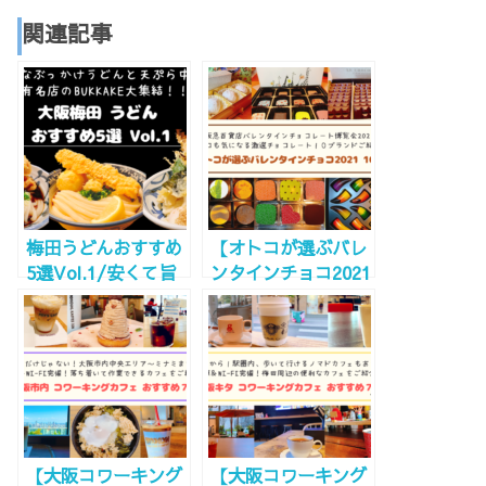
関連記事
梅田うどんおすすめ
【オトコが選ぶバレ
5選Vol.1/安くて旨
ンタインチョコ2021
いぶっかけうどんご
おすすめ10選】阪急
紹介！食べログ百名
百貨店チョコレート
店も多し！
博覧会2021！ステイ
ホームのお取り寄せ
でも是非！
【大阪コワーキング
【大阪コワーキング