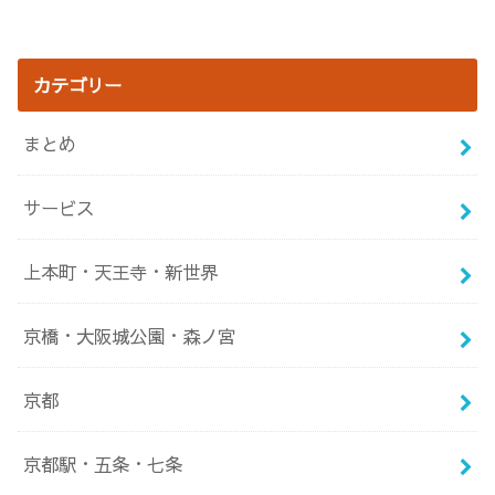
田から徒歩圏内！ぶ
かけ！超濃厚な卵～
っかけが絶品！並ぶ
価値あり～
カテゴリー
まとめ
サービス
上本町・天王寺・新世界
京橋・大阪城公園・森ノ宮
京都
京都駅・五条・七条