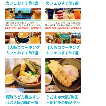
カフェおすすめ7選
カフェおすすめ7選
Vol.4～中央・ミナ
Vol.3～キタ編～】
ミ編～】電源WiFi完
電源Wi-Fi完備！ノ
備！快適空間でお仕
マドワーカー必見！
事、勉強…そして充
梅田から１駅先の穴
電！
場もあり。
【大阪コワーキング
【大阪コワーキング
カフェおすすめ7選
カフェおすすめ7選
Vol.1～大阪キタ編
Vol.2～大阪キタ編
～】電源コンセント
～】電源Wi-Fi完
やWi-Fiが使える初
備！初心者でも安心
心者向け王道７選ご
７選ご紹介！
紹介！
扇町うどん屋あすろ
うだま＠大阪/梅田
う＠大阪/扇町～梅
～駅ビルの絶品ぶっ