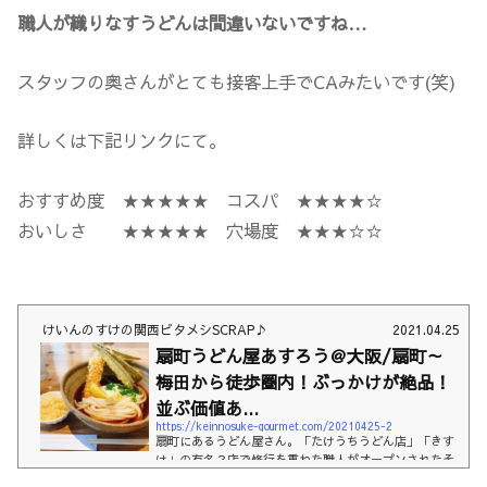
職人が織りなすうどんは間違いないですね…
スタッフの奥さんがとても接客上手でCAみたいです(笑)
詳しくは下記リンクにて。
おすすめ度 ★★★★★ コスパ ★★★★☆
おいしさ ★★★★★ 穴場度 ★★★☆☆
けいんのすけの関西ビタメシSCRAP♪
2021.04.25
扇町うどん屋あすろう＠大阪/扇町～
梅田から徒歩圏内！ぶっかけが絶品！
並ぶ価値あ...
https://keinnosuke-gourmet.com/20210425-2
扇町にあるうどん屋さん。「たけうちうどん店」「きす
け」の有名２店で修行を重ねた職人がオープンされたそ
うです。それを聞くだけでもワクワクが止まらない！ぶ