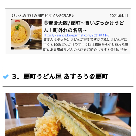
けいんのすけの関西ビタメシSCRAP♪
2021.04.11
今雪＠大阪/扇町～旨いぶっかけうど
ん！町外れの名店～
https://keinnosuke-gourmet.com/20210411-3
皆さんはぶっかけうどんが好きですか？私はうどん屋に
行くと100%ぶっかけです！今回は梅田から少し離れた扇
町にある讃岐うどんの名店をご紹介します！香川に行か
ずとも大阪で絶品うどんいただきましょう！おいしさコ
スパ入りやすさおすすめ度おしながきお店の雰囲気かし
わ天ぶっかけうどん 並(850円)お店の情報その他おすす
めうどん屋お店の雰囲気はーい、どうも！けいんのすけ
３．扇町うどん屋 あすろう＠扇町
です。本日は梅田から徒歩15分ほど。扇町公園の近くに
ある隠れた讃岐うどんの名店へ。最初はどこにあるのか
ホントに迷いました。知ってる人じゃないと来ない...