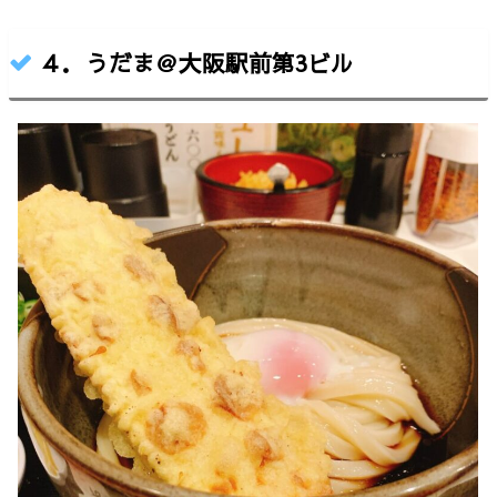
っかけ好きならばぜひ行ってほしいお店です！おいしさ
コスパ入りやすさおすすめ度おしながきお店の雰囲気鯛
ちくわ天と温玉ぶっかけ(820円)&なすび天(130円)お店
４．うだま＠大阪駅前第3ビル
の情報その他おすすめうどん屋お店の雰囲気はーい、ど
うも！けいんのすけです。本日は天満駅から８分ぐらい
扇町にある有名うどん屋へ。ランチタイムに行きました
が軽く行列！１０分ほど並びました。この時間は...