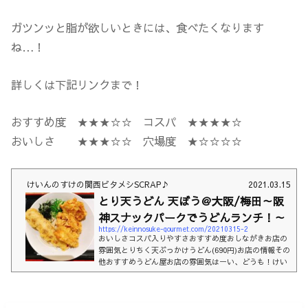
ガツンッと脂が欲しいときには、食べたくなります
ね…！
詳しくは下記リンクまで！
おすすめ度 ★★★☆☆ コスパ ★★★★☆
おいしさ ★★★☆☆ 穴場度 ★☆☆☆☆
けいんのすけの関西ビタメシSCRAP♪
2021.03.15
とり天うどん 天ぼう＠大阪/梅田～阪
神スナックパークでうどんランチ！～
https://keinnosuke-gourmet.com/20210315-2
おいしさコスパ入りやすさおすすめ度おしながきお店の
雰囲気とりちく天ぶっかけうどん(690円)お店の情報その
他おすすめうどん屋お店の雰囲気はーい、どうも！けい
んのすけです。阪神スナックパークはそこまで惹かれる
お店がなく行くこともなかったのですがサクッと食べる
にはやっぱり良いですね１人飯にはうってつけ！あとは