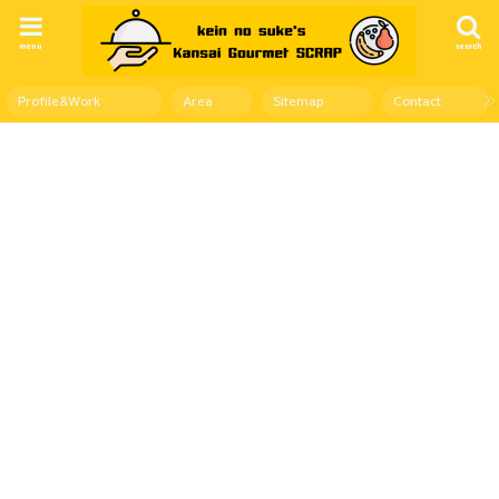
menu
search
Profile&Work
Area
Sitemap
Contact