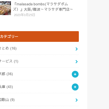
『malasada bombs(マラサダボム
ズ）』大阪/難波～マラサダ専門店～
2023年3月25日
カテゴリー
まとめ
(16)
サービス
(1)
京都
(36)
兵庫
(43)
和歌山
(9)