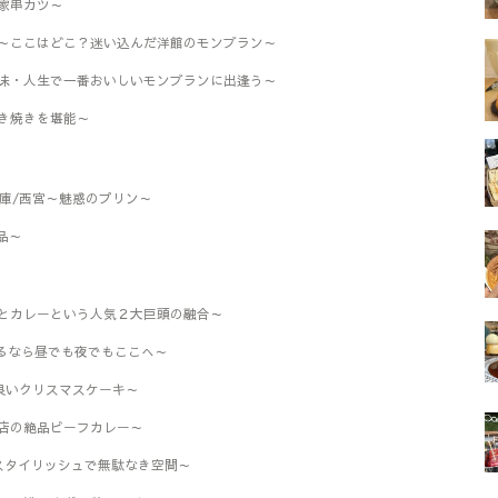
家串カツ～
条～ここはどこ？迷い込んだ洋館のモンブラン～
の味・人生で一番おいしいモンブランに出逢う～
き焼きを堪能～
)』兵庫/西宮～魅惑のプリン～
絶品～
とカレーという人気２大巨頭の融合～
べるなら昼でも夜でもここへ～
の良いクリスマスケーキ～
店の絶品ビーフカレー～
荘～スタイリッシュで無駄なき空間～