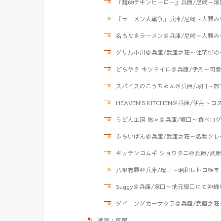
『麺69チキンヒーロー』兵庫/尼崎～
『ラーメン大戦争』兵庫/尼崎～人類み
名もなきラーメン＠兵庫/尼崎～人類み
グリル小川＠兵庫/武庫之荘～住宅街の
どらやき キツネイロ＠兵庫/伊丹～可
スパイスのこうちゃん＠兵庫/塚口～旅
HEAVEN'S KITCHEN＠兵庫/伊
うどん工房 悠々＠兵庫/塚口～食べロ
ふらいぱん＠兵庫/武庫之荘～名物クレ
キッチンコムギ ショウタニ＠兵庫/武庫
八根有羅＠兵庫/塚口～昭和レトロ極ま
Suggy＠兵庫/塚口～地元塚口にて沖
ダイニングカーサクラ＠兵庫/武庫之荘
神戸・芦屋