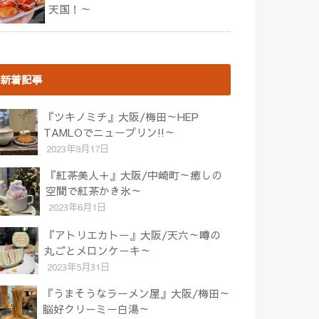
天国！～
新着記事
『ツキノミチ』大阪/梅田～HEP
TAMLOでニュープリン!!～
2023年9月17日
『紅茶美人＋』大阪/中崎町～癒しの
空間で紅茶かき氷～
2023年6月1日
『アトリエカトー』大阪/天六～噂の
丸ごとメロンケーキ～
2023年5月31日
『うまそうなラーメン屋』大阪/梅田～
脳好クリーミー白湯～