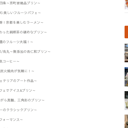
京都/祇園四条～京町家絶品プリン～
で楽しむ美しいフルーツパフェ～
群！京都を楽しむラーメン～
わった純喫茶の硬めなプリン～
題のフルーツ大福！～
)』京都/烏丸～無添加の杏仁和プリン～
気コーヒー～
の炭火焼肉が気軽に！～
パフェテリアのアート作品～
フェでアイス&プリン～
ながら真髄、三角形のプリン～
カリーのクラシックプリン～
フォーマンス～