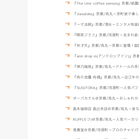
『The Unir coffee senses』
『classlobe』京都/烏丸～京町家
『一寸法師』京都/清水～エンタメ性抜
『喫茶ジラフ』京都/河原町～生まれ変
『弁才天』京都/烏丸～京都に登場！話
『ann drop in(アンドロップイン
『神乃珈琲』京都/烏丸～ドトールの本
『肉の流儀 肉魂』京都/烏丸～近江牛
『SUGiTORA』京都/河原町～人気
オーバカナル＠京都/烏丸～おしゃれカ
高木珈琲店 高辻本店＠京都/烏丸～昔
RUFF(ルフ)＠京都/烏丸～人気ベー
兎舞堂＠京都/河原町～プロのチャイパ