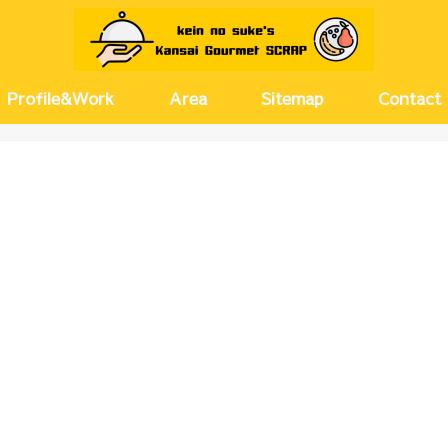
Profile&Work
Area
Sitemap
Contact
京都
兵庫
大阪(キタ)
大阪(ミナミ)
大阪(その他)
奈良
愛知
河原町・
尼崎・伊
神戸・芦
梅田・茶
西梅田・
北浜・淀
天満・扇
堂島・中
新大阪・
塚本・十
難波・心
上本町・
大正・弁
北摂
名古屋