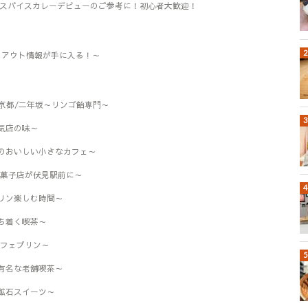
1】スパイスカレーデビューのご参考に！初心者大歓迎！
クアウト情報が手に入る！～
)』京都/二年坂～リンゴ飴専門～
気店の味～
のおいしい小さなカフェ～
ツ菓子店が伏見駅前に～
リン楽しむ時間～
ち着く喫茶～
カフェプリン～
有名な老舗喫茶～
鉱石スイーツ～