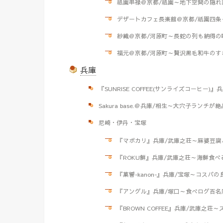
祇園串禄＠京都/祇園～地下空間の隠れ
デザートカフェ長楽館＠京都/祇園四
紗織＠京都/河原町～長蛇の列も納得
福元＠京都/河原町～贅沢黒毛和牛のす
兵庫
『SUNRISE COFFEE(サンライズコーヒー
Sakura base.＠兵庫/相生～大穴子ランチが
尼崎・伊丹・宝塚
『マボカリ』兵庫/武庫之荘～麻婆豆腐
『ROKU鮮』兵庫/武庫之荘～海鮮食
『菓響-kanon-』兵庫/宝塚～コスパ
『アングル』兵庫/塚口～食べログ百名
『BROWN COFFEE』兵庫/武庫之