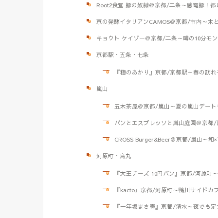
Root2食堂 豚の奴隷＠京都/二条～感電豚！
京の発酵イタリアンCAMOS＠京都/市内～
キョウト ケイゾー＠京都/二条～噂の10分モ
京都駅・五条・七条
『穂のあかり』京都/京都駅～春の訪れ
嵐山
五木茶屋＠京都/嵐山～夏の嵐山デート
パンとエスプレッソと嵐山庭園＠京都/
CROSS Burger&Beer＠京都/嵐
河原町・烏丸
『大王チーズ 10円パン』京都/河原町
『kacto』京都/河原町～鴨川サイドカ
『一年坂まさ壱』京都/清水～夜でも定