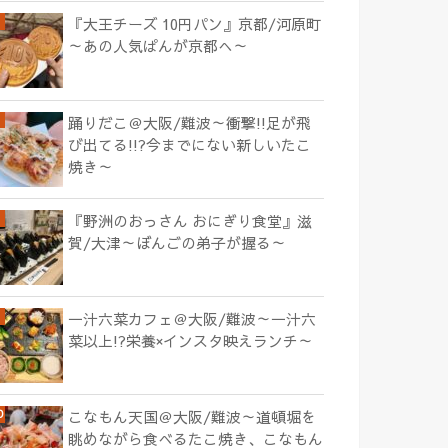
『大王チーズ 10円パン』京都/河原町
～あの人気ぱんが京都へ～
踊りだこ＠大阪/難波～衝撃!!足が飛
び出てる!!?今までにない新しいたこ
焼き～
『野洲のおっさん おにぎり食堂』滋
賀/大津～ぼんごの弟子が握る～
一汁六菜カフェ＠大阪/難波～一汁六
菜以上!?栄養×インスタ映えランチ～
こなもん天国＠大阪/難波～道頓堀を
眺めながら食べるたこ焼き、こなもん