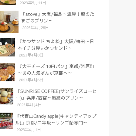
2023年5月11日
『stove』大阪/福島～濃厚！龍のた
まごのプリン～
2023年4月26日
『かつサンド ちよ松』大阪/梅田～日
本イチ分厚いかつサンド～
2023年4月8日
『大王チーズ 10円パン』京都/河原町
～あの人気ぱんが京都へ～
2023年4月6日
『SUNRISE COFFEE(サンライズコーヒ
ー)』兵庫/西宮～魅惑のプリン～
2023年4月4日
『代官山Candy apple(キャンディアップ
ル)』京都/二年坂～リンゴ飴専門～
2023年4月1日