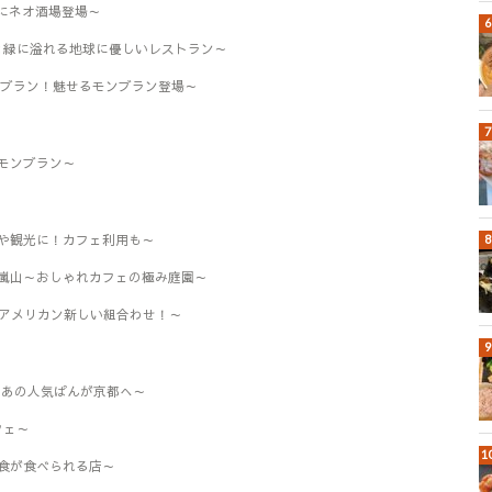
都にネオ酒場登場～
木と緑に溢れる地球に優しいレストラン～
ンブラン！魅せるモンブラン登場～
モンブラン～
や観光に！カフェ利用も～
嵐山～おしゃれカフェの極み庭園～
山～和×アメリカン新しい組合わせ！～
～あの人気ぱんが京都へ～
フェ～
食が食べられる店～