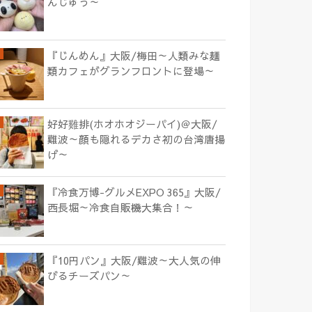
んじゅう～
『じんめん』大阪/梅田～人類みな麺
類カフェがグランフロントに登場～
好好雞排(ホオホオジーパイ)＠大阪/
難波～顔も隠れるデカさ初の台湾唐揚
げ～
『冷食万博-グルメEXPO 365』大阪/
西長堀～冷食自販機大集合！～
『10円パン』大阪/難波～大人気の伸
びるチーズパン～