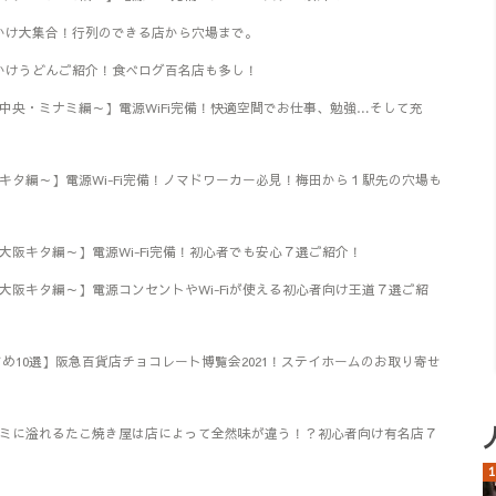
ぶっかけ大集合！行列のできる店から穴場まで。
ぶっかけうどんご紹介！食べログ百名店も多し！
4～中央・ミナミ編～】電源WiFi完備！快適空間でお仕事、勉強…そして充
～キタ編～】電源Wi-Fi完備！ノマドワーカー必見！梅田から１駅先の穴場も
～大阪キタ編～】電源Wi-Fi完備！初心者でも安心７選ご紹介！
～大阪キタ編～】電源コンセントやWi-Fiが使える初心者向け王道７選ご紹
すめ10選】阪急百貨店チョコレート博覧会2021！ステイホームのお取り寄せ
ミナミに溢れるたこ焼き屋は店によって全然味が違う！？初心者向け有名店７