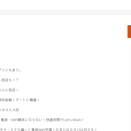
のプリンもあり。
る人気店も！？
ススメ人気店！
雰囲気抜群！デートに最適！
格のオススメ店
・WiFi難民にならない！快適空間でLet's Work！
～キタ・ミナミ編～】電源WiFi完備！たまにはスタバ以外でも！