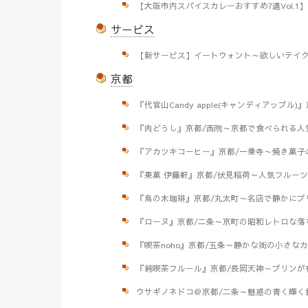
【大阪市内スパイスカレーおすすめ7選Vol.
サービス
【新サービス】イートウォント～欲しいテイ
京都
『代官山Candy apple(キャンディアップル
『肉どうし』京都/西院～京都で食べられる人
『アカツキコーヒー』京都/一乗寺～焼き菓子
『果菓 伊藤軒』京都/伏見稲荷～人気フルー
『鳥の木珈琲』京都/丸太町～名店で静かにプ
『ローヌ』京都/二条～京町の昭和レトロな落
『喫茶noho』京都/五条～静かな街の小さな
『純喫茶フルール』京都/長岡天神～プリンが
ウサギノネドコ＠京都/二条～魅惑の青く輝く