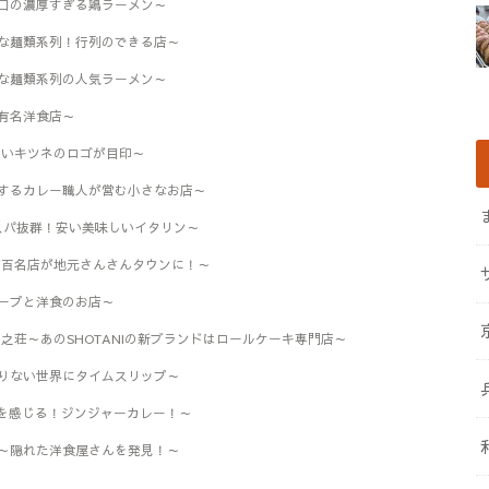
塚口の濃厚すぎる鶏ラーメン～
な麺類系列！行列のできる店～
な麺類系列の人気ラーメン～
有名洋食店～
愛いキツネのロゴが目印～
するカレー職人が営む小さなお店～
丹～コスパ抜群！安い美味しいイタリン～
グ百名店が地元さんさんタウンに！～
ープと洋食のお店～
之荘～あのSHOTANIの新ブランドはロールケーキ専門店～
りない世界にタイムスリップ～
縄を感じる！ジンジャーカレー！～
～隠れた洋食屋さんを発見！～