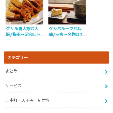
グリル異人館＠大
ケシパルーフ＠兵
阪/梅田～昭和レト
庫/三宮～名物はチ
ロな駅ビルグリル！
ーズケーキ、小さな
飲みもOK！ご飯の
ビルの窓辺にて～
みもOK！～
カテゴリー
まとめ
サービス
上本町・天王寺・新世界