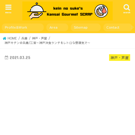
menu
search
Profile&Work
Area
Sitemap
Contact
HOME
兵庫
神戸・芦屋
神戸キチン＠兵庫/三宮～神戸洋食ランチをレトロな雰囲気で～
2021.03.25
神戸・芦屋