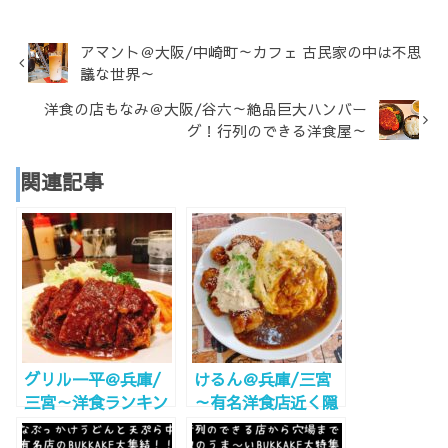
アマント＠大阪/中崎町～カフェ 古民家の中は不思
議な世界～
洋食の店もなみ＠大阪/谷六～絶品巨大ハンバー
グ！行列のできる洋食屋～
関連記事
グリル一平＠兵庫/
けるん＠兵庫/三宮
三宮～洋食ランキン
～有名洋食店近く隠
グ上位！ランチでも
れた名店～