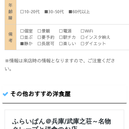
年
齢
□10-20代 ■30-50代 ■60代以上
層
□個室 □景観 □電源 □WiFi
備
□並ぶ □要予約 □駅チカ □インスタ映え
考
■静か □長居可 □楽しい □ダイエット
※情報は来店時の情報となりますので、ご注意くださ
い。
その他おすすめ洋食屋