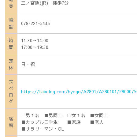
三ノ宮駅(JR) 徒歩7分
寄
電
078-221-5435
話
時
11:30～14:00
間
17:00～19:30
定
日・祝
休
食
べ
https://tabelog.com/hyogo/A2801/A280101/2800075
ロ
グ
□男１名 ■男同士 □女１名 ■女同士
客
■カップル□学生 ■家族 ■老人
層
■サラリーマン・OL