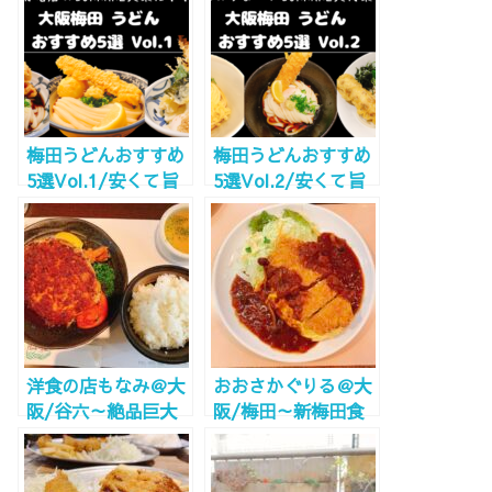
ディナーでも～
梅田うどんおすすめ
梅田うどんおすすめ
5選Vol.1/安くて旨
5選Vol.2/安くて旨
いぶっかけうどんご
いぶっかけ大集合！
紹介！食べログ百名
行列のできる店から
店も多し！
穴場まで。
洋食の店もなみ＠大
おおさかぐりる＠大
阪/谷六～絶品巨大
阪/梅田～新梅田食
ハンバーグ！行列の
道街の王道洋食屋～
できる洋食屋～