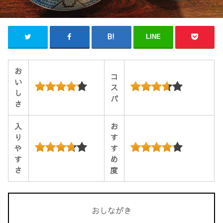
LINE
お
コ
い
ス
し
パ
さ
入
お
り
す
や
す
す
め
さ
度
おしながき