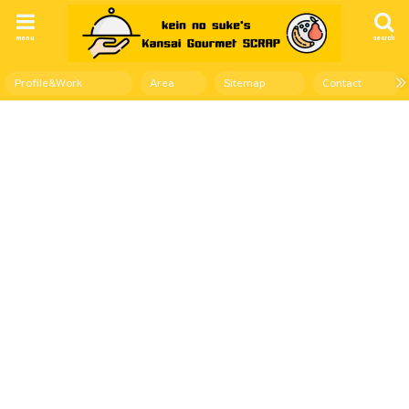
menu
search
Profile&Work
Area
Sitemap
Contact