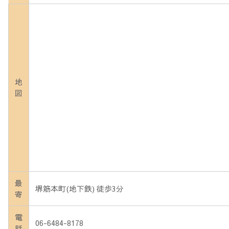
地
図
最
堺筋本町(地下鉄) 徒歩3分
寄
電
06-6484-8178
話