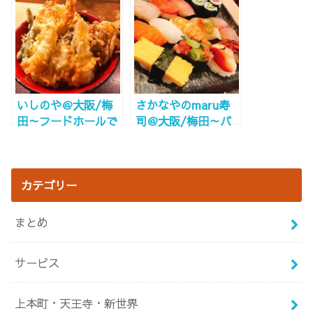
いしのや＠大阪/梅
さかなやのmaru寿
田～フードホールで
司＠大阪/梅田～バ
本格天丼～
ルチカ寿司屋で美味
しいランチ～
カテゴリー
まとめ
サービス
上本町・天王寺・新世界