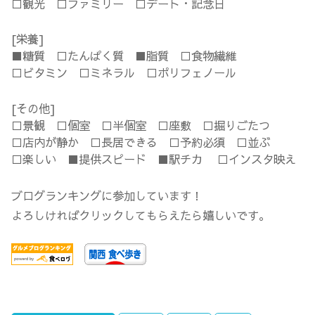
□観光 □ファミリー □デート・記念日
[栄養]
■糖質 □たんぱく質 ■脂質 □食物繊維
□ビタミン □ミネラル □ポリフェノール
[その他]
□景観 □個室 □半個室 □座敷 □掘りごたつ
□店内が静か □長居できる □予約必須 □並ぶ
□楽しい ■提供スピード ■駅チカ □インスタ映え
ブログランキングに参加しています！
よろしければクリックしてもらえたら嬉しいです。