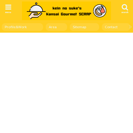
menu
search
Profile&Work
Area
Sitemap
Contact