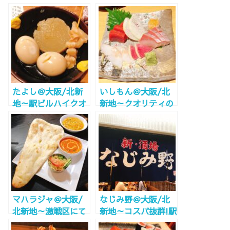
～ラブリーキュート
でサクッと中華!!～
なスイーツを～
たよし＠大阪/北新
いしもん＠大阪/北
地～駅ビルハイクオ
新地～クオリティの
リティ～
高い駅ビル和食～
マハラジャ＠大阪/
なじみ野＠大阪/北
北新地～激戦区にて
新地～コスパ抜群!駅
20年～
ビル呑み屋の骨頂!～