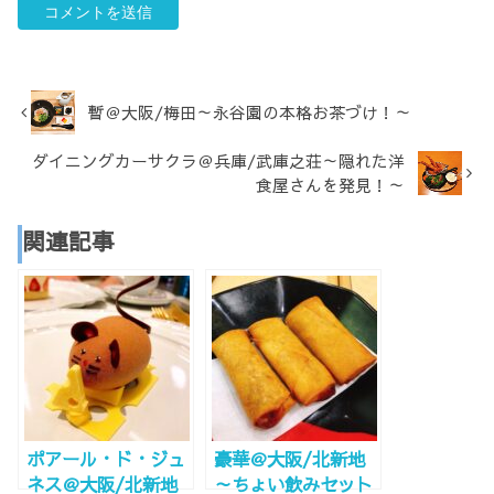
暫＠大阪/梅田～永谷園の本格お茶づけ！～
ダイニングカーサクラ＠兵庫/武庫之荘～隠れた洋
食屋さんを発見！～
関連記事
ポアール・ド・ジュ
豪華＠大阪/北新地
ネス＠大阪/北新地
～ちょい飲みセット