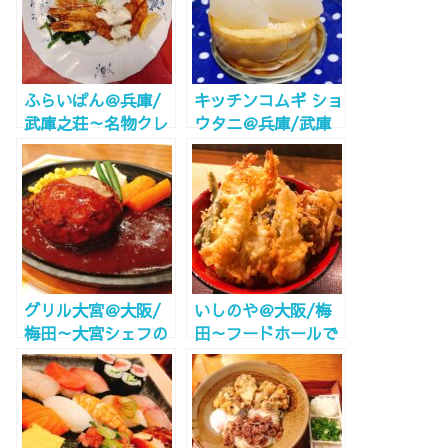
ふらいぱん＠兵庫/
キッチンコムギ ショ
武庫之荘～名物クレ
ウタニ＠兵庫/武庫
ープと洋食のお店～
之荘～あの
SHOTANIの新ブラ
ンドはロールケーキ
専門店～
グリル大宮＠大阪/
いしのや＠大阪/梅
梅田～大宮シェフの
田～フードホールで
ハンバーグ！～
本格天丼～