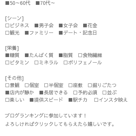
■50～60代 ■70代～
[シーン]
□ビジネス ■男子会 ■女子会 ■花金
□観光 ■ファミリー ■デート・記念日
[栄養]
■糖質 ■たんぱく質 ■脂質 □食物繊維
□ビタミン □ミネラル □ポリフェノール
[その他]
□景観 □個室 □半個室 □座敷 □掘りごたつ
■店内が静か ■長居できる □予約必須 □並ぶ
□楽しい ■提供スピード ■駅チカ □インスタ映え
ブログランキングに参加しています！
よろしければクリックしてもらえたら嬉しいです。