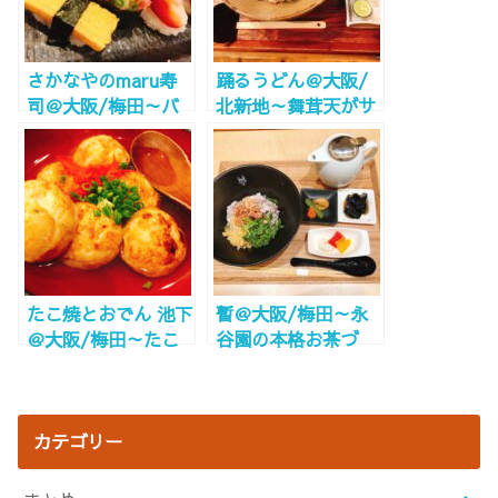
さかなやのmaru寿
踊るうどん＠大阪/
司＠大阪/梅田～バ
北新地～舞茸天がサ
ルチカ寿司屋で美味
クッと美味しい～
しいランチ～
たこ焼とおでん 池下
暫＠大阪/梅田～永
＠大阪/梅田～たこ
谷園の本格お茶づ
焼きとおでん出汁が
け！～
最高～
カテゴリー