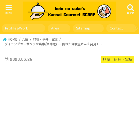
menu
search
Profile&Work
Area
Sitemap
Contact
HOME
兵庫
尼崎・伊丹・宝塚
ダイニングカーサクラ＠兵庫/武庫之荘～隠れた洋食屋さんを発見！～
2020.03.26
尼崎・伊丹・宝塚