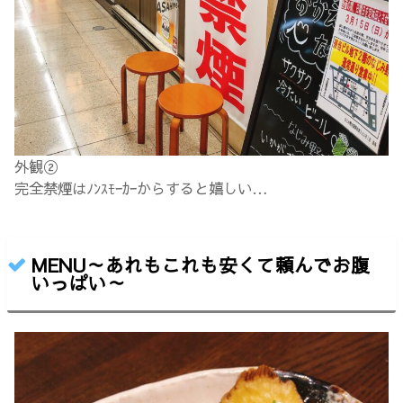
外観②
完全禁煙はﾉﾝｽﾓｰｶｰからすると嬉しい…
MENU～あれもこれも安くて頼んでお腹
いっぱい～