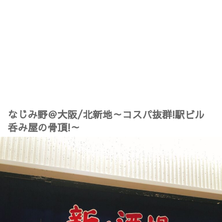
なじみ野＠大阪/北新地～コスパ抜群!駅ビル
呑み屋の骨頂!～