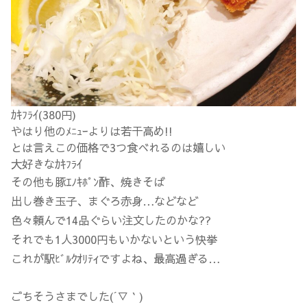
ｶｷﾌﾗｲ(380円)
やはり他のﾒﾆｭｰよりは若干高め!!
とは言えこの価格で3つ食べれるのは嬉しい
大好きなｶｷﾌﾗｲ
その他も豚ｴﾉｷﾎﾟﾝ酢、焼きそば
出し巻き玉子、まぐろ赤身…などなど
色々頼んで14品ぐらい注文したのかな??
それでも1人3000円もいかないという快挙
これが駅ﾋﾞﾙｸｵﾘﾃｨですよね、最高過ぎる…
ごちそうさまでした(´▽｀)