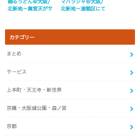
踊るうどん＠大阪/
マハラジャ＠大阪/
北新地～舞茸天がサ
北新地～激戦区にて
クッと美味しい～
20年～
カテゴリー
まとめ
サービス
上本町・天王寺・新世界
京橋・大阪城公園・森ノ宮
京都