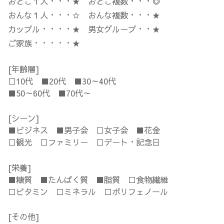
おとこ１人・・・★ おとこ複数・・・◎
おんな１人・・・☆ おんな複数・・・★
カップル・・・・★ 男女グループ・・★
ご家族・・・・・★
[年齢層]
□10代 ■20代 ■30～40代
■50～60代 ■70代～
[シーン]
■ビジネス ■男子会 □女子会 ■花金
□観光 □ファミリー □デート・記念日
[栄養]
■糖質 ■たんぱく質 ■脂質 □食物繊維
□ビタミン □ミネラル □ポリフェノール
[その他]