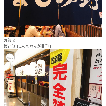
外観①
第2ﾋﾞﾙ!!こののれんが目印!!