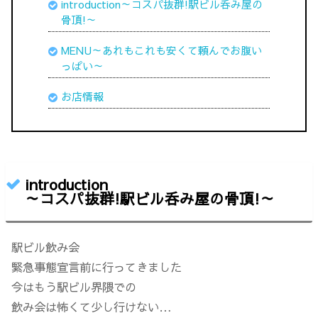
introduction～コスパ抜群!駅ビル呑み屋の
骨頂!
～
MENU～あれもこれも安くて頼んでお腹い
っぱい～
お店情報
introduction
～
コスパ抜群!駅ビル呑み屋の骨頂!
～
駅ビル飲み会
緊急事態宣言前に行ってきました
今はもう駅ビル界隈での
飲み会は怖くて少し行けない…