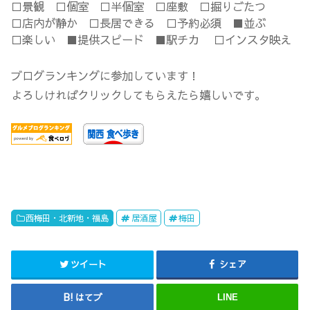
□景観 □個室 □半個室 □座敷 □掘りごたつ
□店内が静か □長居できる □予約必須 ■並ぶ
□楽しい ■提供スピード ■駅チカ □インスタ映え
ブログランキングに参加しています！
よろしければクリックしてもらえたら嬉しいです。
西梅田・北新地・福島
居酒屋
梅田
ツイート
シェア
はてブ
LINE