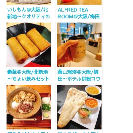
いしもん＠大阪/北
ALFRED TEA
新地～クオリティの
ROOM＠大阪/梅田
高い駅ビル和食～
～蔦屋書店、スタバ
よりお茶派の方に！
Wi-Fi電源完備～
豪華＠大阪/北新地
葉山珈琲＠大阪/梅
～ちょい飲みセット
田～ホテル併設コワ
でサクッと中華!!～
ーキングカフェWi-
Fi電源完備～