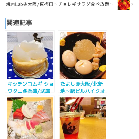
焼肉Lab＠大阪/東梅田～チョレギサラダ食べ放題～
関連記事
キッチンコムギ ショ
たよし＠大阪/北新
ウタニ＠兵庫/武庫
地～駅ビルハイクオ
之荘～あの
リティ～
SHOTANIの新ブラ
ンドはロールケーキ
専門店～