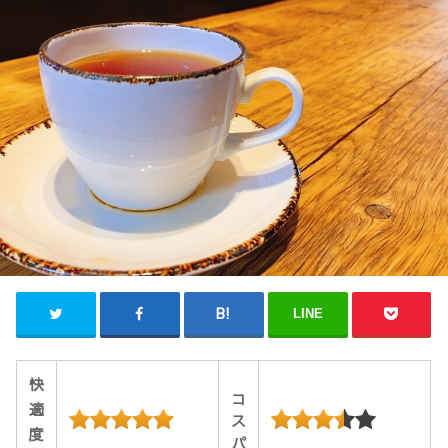
LINE
快
コ
適
ス
度
パ