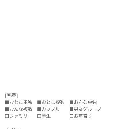
[客層]
■おとこ単独 ■おとこ複数 ■おんな単独
■おんな複数 ■カップル ■男女グループ
□ファミリー □学生 □お年寄り