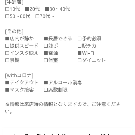
[年齢層]
□10代 ■20代 ■30～40代
□50～60代 □70代～
[その他]
■店内が静か ■長居できる □予約必須
□提供スピード □並ぶ □駅チカ
□インスタ映え ■電源 ■Wi-Fi
□景観 □個室 □ダイエット
[withコロナ]
■テイクアウト ■アルコール消毒
■マスク接客 □席数制限
※情報は来店時の情報となりますので、ご注意くださ
い。