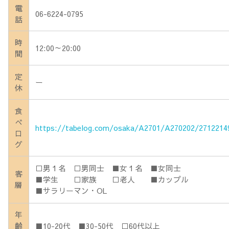
電
06-6224-0795
話
時
12:00～20:00
間
定
ー
休
食
べ
https://tabelog.com/osaka/A2701/A270202/2712214
ロ
グ
□男１名 □男同士 ■女１名 ■女同士
客
■学生 □家族 □老人 ■カップル
層
■サラリーマン・OL
年
齢
■10-20代 ■30-50代 □60代以上