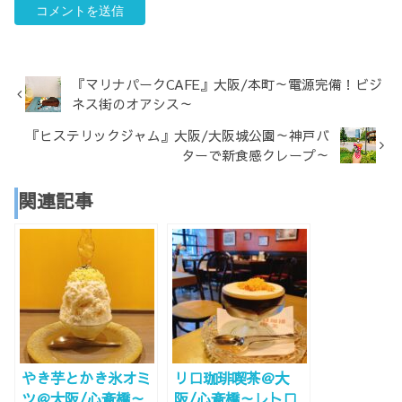
『マリナパークCAFE』大阪/本町～電源完備！ビジ
ネス街のオアシス～
『ヒステリックジャム』大阪/大阪城公園～神戸バ
ターで新食感クレープ～
関連記事
やき芋とかき氷オミ
リロ珈琲喫茶＠大
ツ＠大阪/心斎橋～
阪/心斎橋～レトロ