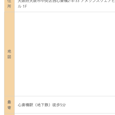
住
大阪府大阪市中央区西心斎橋2-8-33 アメソンスクエア
所
ル 1F
地
図
最
心斎橋駅（地下鉄）徒歩5分
寄