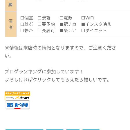
層
□個室 □景観 □電源 □WiFi
備
□並ぶ □要予約 ■駅チカ ■インスタ映え
考
□静か □長居可 ■楽しい □ダイエット
※情報は来店時の情報となりますので、ご注意くださ
い。
ブログランキングに参加しています！
よろしければクリックしてもらえたら嬉しいです。