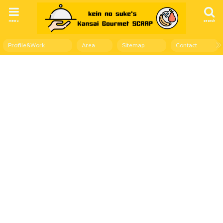
menu
search
Profile&Work
Area
Sitemap
Contact