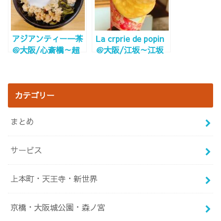
備！
アジアンティー一茶
La crprie de popin
＠大阪/心斎橋～超
＠大阪/江坂～江坂
穴場！静かな空間で
公園の前にある小さ
コワーキング！Wi-
なクレープ屋さん～
Fi電源完備～
カテゴリー
まとめ
サービス
上本町・天王寺・新世界
京橋・大阪城公園・森ノ宮