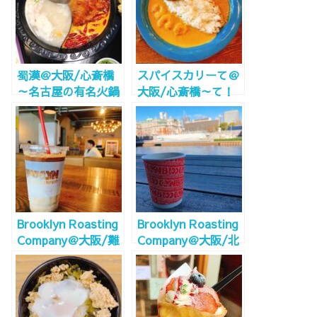
～
蜀漢＠大阪/心斎橋
スパイスカリーて＠
～名古屋の有名火鍋
大阪/心斎橋～て！
屋さん～
心斎橋のスパイスカ
レーをあいがけろ！
～
Brooklyn Roasting
Brooklyn Roasting
Company＠大阪/難
Company＠大阪/北
波～おしゃれ空間で
浜～大川に中央公会
仕事も捗る！電源
堂を眺め外でのんび
Wi-Fi完備！～
りOK！中で仕事
OK！電源Wi-Fi完