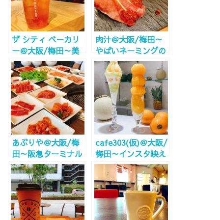
でも是非！
ザ シティ ベーカリ
肉汁＠大阪/梅田～
ー＠大阪/梅田～美
やばいネーミングの
味しいパンを食べな
店登場、名前の通り
がら仕事はいかが？
肉汁じゅわわっ～
Wi-Fi電源完備！～
あぶりや＠大阪/梅
cafe303(仮)＠大阪/
田～阪急ターミナル
梅田～インスタ映え
ビルにNEW OPEN
間違いなしのフルー
～
ツパフェ～