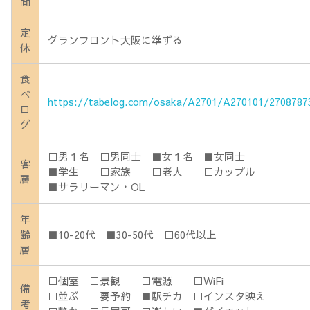
間
定
グランフロント大阪に準ずる
休
食
べ
https://tabelog.com/osaka/A2701/A270101/2708787
ロ
グ
□男１名 □男同士 ■女１名 ■女同士
客
■学生 □家族 □老人 □カップル
層
■サラリーマン・OL
年
齢
■10-20代 ■30-50代 □60代以上
層
□個室 □景観 □電源 □WiFi
備
□並ぶ □要予約 ■駅チカ □インスタ映え
考