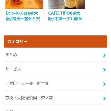
Drip-X-Cafe＠大
CAFE TIPO8＠大
阪/梅田～意外と穴
阪/中津～少し駅か
場？ホテルヴィスキ
ら遠いけど超絶穴
オ1F併設カフェ！電
場！電源Wi-Fi完備
源Wi-Fi完備～
～
カテゴリー
まとめ
サービス
上本町・天王寺・新世界
京橋・大阪城公園・森ノ宮