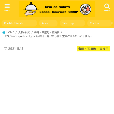
menu
search
Profile&Work
Area
Sitemap
Contact
HOME
大阪(キタ)
梅田・茶屋町・東梅田
『24/7cafe apartment』大阪/梅田～選べる小鉢！玄米ごはんおかわり自由～
2021.11.13
梅田・茶屋町・東梅田