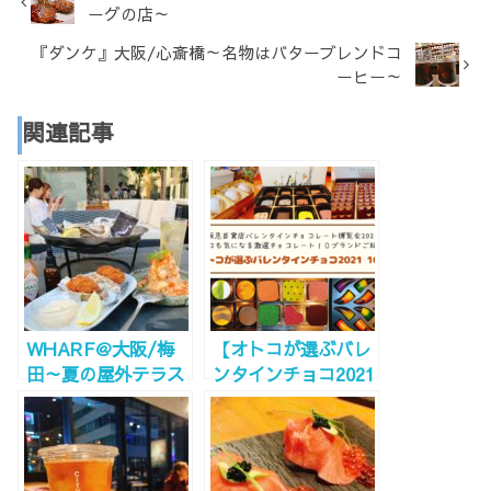
ーグの店～
『ダンケ』大阪/心斎橋～名物はバターブレンドコ
ーヒー～
関連記事
WHARF＠大阪/梅
【オトコが選ぶバレ
田～夏の屋外テラス
ンタインチョコ2021
で牡蠣三昧～
おすすめ10選】阪急
百貨店チョコレート
博覧会2021！ステイ
ホームのお取り寄せ