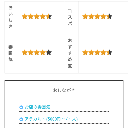
お
コ
い
ス
し
パ
さ
お
雰
す
囲
す
気
め
度
おしながき
お店の雰囲気
アラカルト(5000円～/１人)