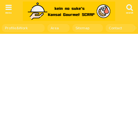
menu
search
Profile&Work
Area
Sitemap
Contact