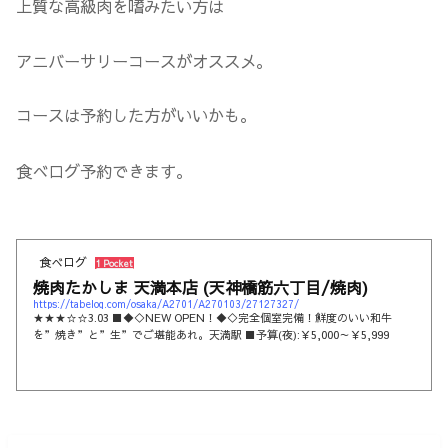
上質な高級肉を嗜みたい方は
アニバーサリーコースがオススメ。
コースは予約した方がいいかも。
食べログ予約できます。
食べログ
1 Pocket
焼肉たかしま 天満本店 (天神橋筋六丁目/焼肉)
https://tabelog.com/osaka/A2701/A270103/27127327/
★★★☆☆3.03 ■◆◇NEW OPEN！◆◇完全個室完備！鮮度のいい和牛
を”焼き”と”生”でご堪能あれ。天満駅 ■予算(夜):￥5,000～￥5,999