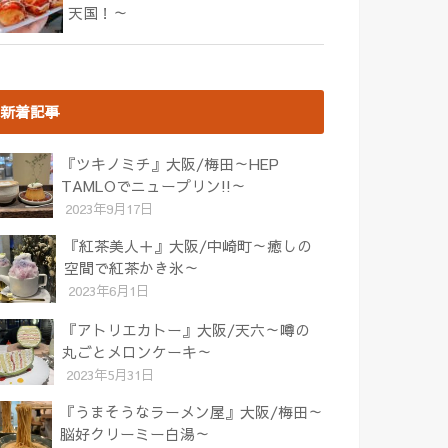
天国！～
新着記事
『ツキノミチ』大阪/梅田～HEP
TAMLOでニュープリン!!～
2023年9月17日
『紅茶美人＋』大阪/中崎町～癒しの
空間で紅茶かき氷～
2023年6月1日
『アトリエカトー』大阪/天六～噂の
丸ごとメロンケーキ～
2023年5月31日
『うまそうなラーメン屋』大阪/梅田～
脳好クリーミー白湯～