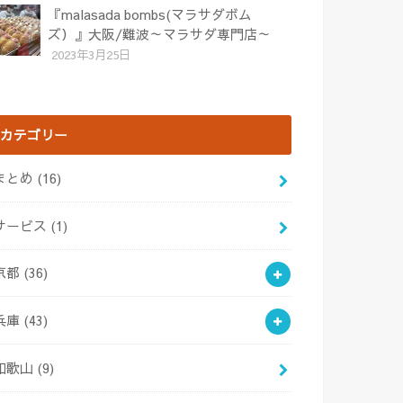
『malasada bombs(マラサダボム
ズ）』大阪/難波～マラサダ専門店～
2023年3月25日
カテゴリー
まとめ
(16)
サービス
(1)
京都
(36)
兵庫
(43)
和歌山
(9)