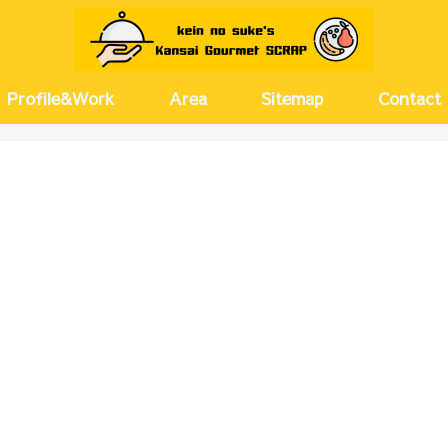
Profile&Work
Area
Sitemap
Contact
京都
兵庫
大阪(キタ)
大阪(ミナミ)
大阪(その他)
奈良
愛知
河原町・
尼崎・伊
神戸・芦
梅田・茶
西梅田・
北浜・淀
天満・扇
堂島・中
新大阪・
塚本・十
難波・心
上本町・
大正・弁
北摂
名古屋