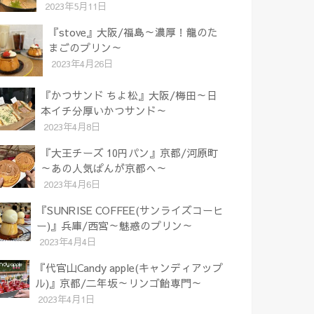
2023年5月11日
『stove』大阪/福島～濃厚！龍のた
まごのプリン～
2023年4月26日
『かつサンド ちよ松』大阪/梅田～日
本イチ分厚いかつサンド～
2023年4月8日
『大王チーズ 10円パン』京都/河原町
～あの人気ぱんが京都へ～
2023年4月6日
『SUNRISE COFFEE(サンライズコーヒ
ー)』兵庫/西宮～魅惑のプリン～
2023年4月4日
『代官山Candy apple(キャンディアップ
ル)』京都/二年坂～リンゴ飴専門～
2023年4月1日