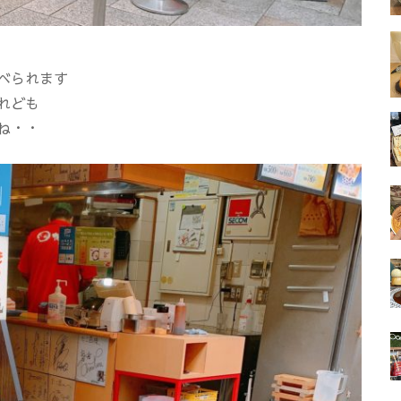
べられます
れども
ね・・