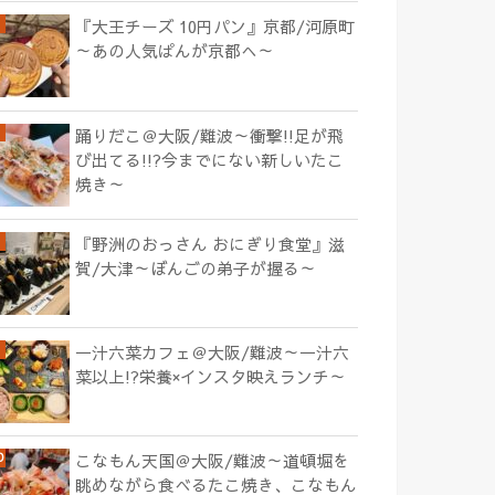
『大王チーズ 10円パン』京都/河原町
～あの人気ぱんが京都へ～
踊りだこ＠大阪/難波～衝撃!!足が飛
び出てる!!?今までにない新しいたこ
焼き～
『野洲のおっさん おにぎり食堂』滋
賀/大津～ぼんごの弟子が握る～
一汁六菜カフェ＠大阪/難波～一汁六
菜以上!?栄養×インスタ映えランチ～
こなもん天国＠大阪/難波～道頓堀を
眺めながら食べるたこ焼き、こなもん