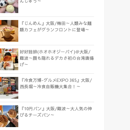
んじゅう～
『じんめん』大阪/梅田～人類みな麺
類カフェがグランフロントに登場～
好好雞排(ホオホオジーパイ)＠大阪/
難波～顔も隠れるデカさ初の台湾唐揚
げ～
『冷食万博-グルメEXPO 365』大阪/
西長堀～冷食自販機大集合！～
『10円パン』大阪/難波～大人気の伸
びるチーズパン～