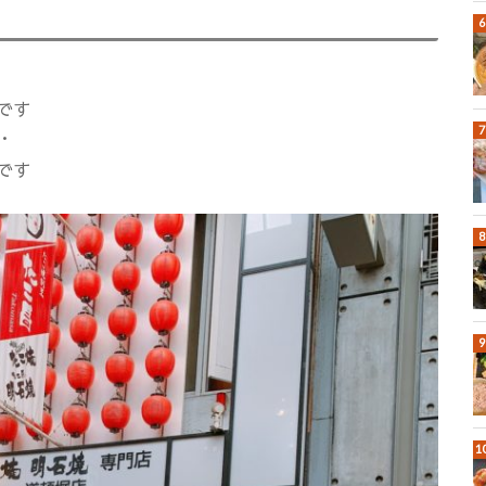
です
・
です