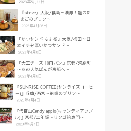
2023年5月11日
『stove』大阪/福島～濃厚！龍のた
まごのプリン～
2023年4月26日
『かつサンド ちよ松』大阪/梅田～日
本イチ分厚いかつサンド～
2023年4月8日
『大王チーズ 10円パン』京都/河原町
～あの人気ぱんが京都へ～
2023年4月6日
『SUNRISE COFFEE(サンライズコーヒ
ー)』兵庫/西宮～魅惑のプリン～
2023年4月4日
『代官山Candy apple(キャンディアップ
ル)』京都/二年坂～リンゴ飴専門～
2023年4月1日