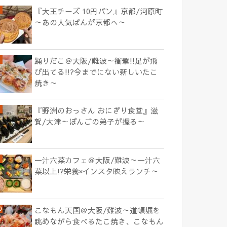
『大王チーズ 10円パン』京都/河原町
～あの人気ぱんが京都へ～
踊りだこ＠大阪/難波～衝撃!!足が飛
び出てる!!?今までにない新しいたこ
焼き～
『野洲のおっさん おにぎり食堂』滋
賀/大津～ぼんごの弟子が握る～
一汁六菜カフェ＠大阪/難波～一汁六
菜以上!?栄養×インスタ映えランチ～
こなもん天国＠大阪/難波～道頓堀を
眺めながら食べるたこ焼き、こなもん