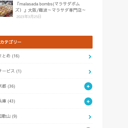
『malasada bombs(マラサダボム
ズ）』大阪/難波～マラサダ専門店～
2023年3月25日
カテゴリー
まとめ
(16)
サービス
(1)
京都
(36)
兵庫
(43)
和歌山
(9)