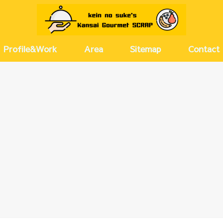
Profile&Work
Area
Sitemap
Contact
京都
兵庫
大阪(キタ)
大阪(ミナミ)
大阪(その他)
奈良
愛知
河原町・
尼崎・伊
神戸・芦
梅田・茶
西梅田・
北浜・淀
天満・扇
堂島・中
新大阪・
塚本・十
難波・心
上本町・
大正・弁
北摂
名古屋