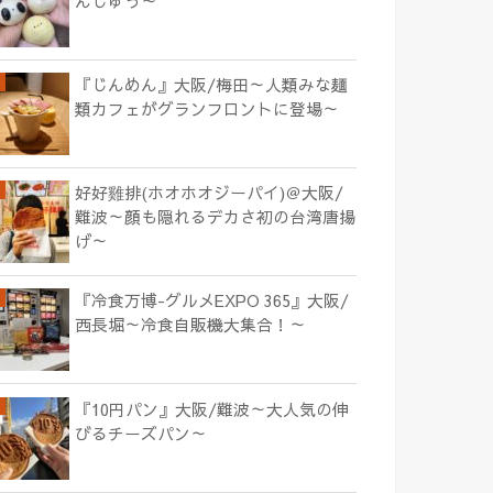
んじゅう～
『じんめん』大阪/梅田～人類みな麺
類カフェがグランフロントに登場～
好好雞排(ホオホオジーパイ)＠大阪/
難波～顔も隠れるデカさ初の台湾唐揚
げ～
『冷食万博-グルメEXPO 365』大阪/
西長堀～冷食自販機大集合！～
『10円パン』大阪/難波～大人気の伸
びるチーズパン～