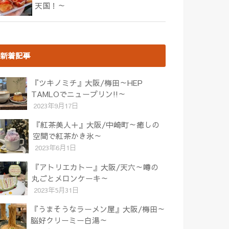
天国！～
新着記事
『ツキノミチ』大阪/梅田～HEP
TAMLOでニュープリン!!～
2023年9月17日
『紅茶美人＋』大阪/中崎町～癒しの
空間で紅茶かき氷～
2023年6月1日
『アトリエカトー』大阪/天六～噂の
丸ごとメロンケーキ～
2023年5月31日
『うまそうなラーメン屋』大阪/梅田～
脳好クリーミー白湯～