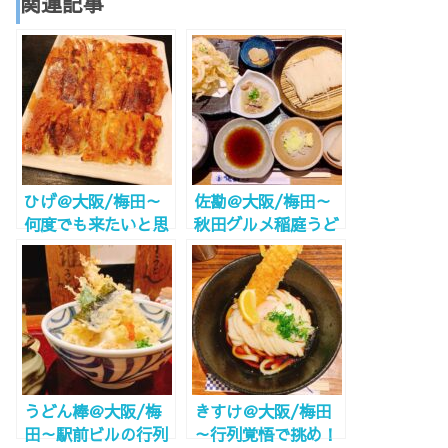
関連記事
ひげ＠大阪/梅田～
佐勘＠大阪/梅田～
何度でも来たいと思
秋田グルメ稲庭うど
える中華料理屋・さ
んが食べられる、う
すが名店～
どん居酒屋発見！～
うどん棒＠大阪/梅
きすけ＠大阪/梅田
田～駅前ビルの行列
～行列覚悟で挑め！