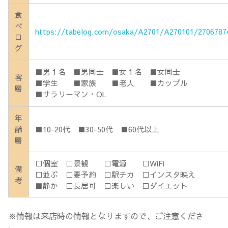
食
べ
https://tabelog.com/osaka/A2701/A270101/2706787
ロ
グ
■男１名 ■男同士 ■女１名 ■女同士
客
■学生 ■家族 ■老人 ■カップル
層
■サラリーマン・OL
年
齢
■10-20代 ■30-50代 ■60代以上
層
□個室 □景観 □電源 □WiFi
備
□並ぶ □要予約 □駅チカ □インスタ映え
考
■静か □長居可 □楽しい □ダイエット
※情報は来店時の情報となりますので、ご注意くださ