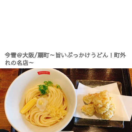
今雪＠大阪/扇町～旨いぶっかけうどん！町外
れの名店～