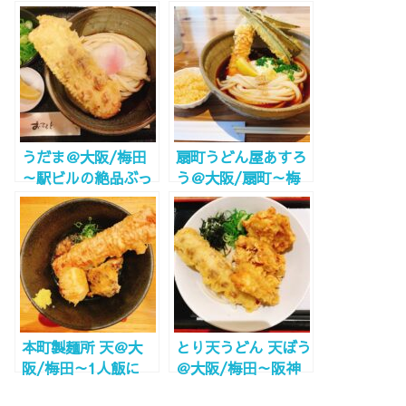
できる美味しいうど
有名うどん店！～
ん～
うだま＠大阪/梅田
扇町うどん屋あすろ
～駅ビルの絶品ぶっ
う＠大阪/扇町～梅
かけ！超濃厚な卵～
田から徒歩圏内！ぶ
っかけが絶品！並ぶ
価値あり～
本町製麺所 天＠大
とり天うどん 天ぼう
阪/梅田～1人飯に
＠大阪/梅田～阪神
GOOD。ルクアバル
スナックパークでう