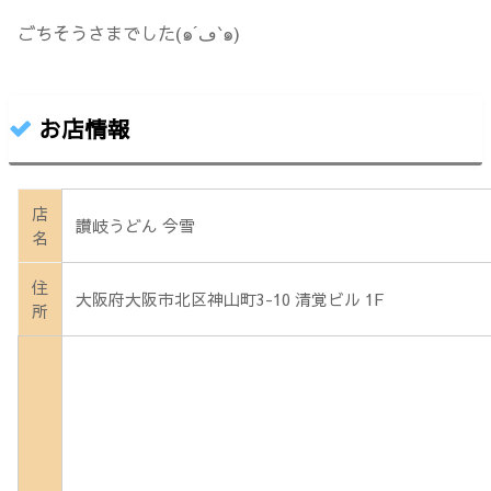
ごちそうさまでした(๑´ڡ`๑)
お店情報
店
讃岐うどん 今雪
名
住
大阪府大阪市北区神山町3-10 清覚ビル 1F
所