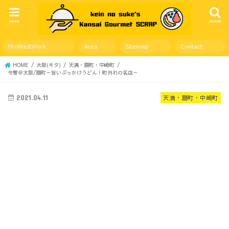
menu
search
Profile&Work
Area
Sitemap
Contact
HOME
大阪(キタ)
天満・扇町・中崎町
今雪＠大阪/扇町～旨いぶっかけうどん！町外れの名店～
2021.04.11
天満・扇町・中崎町