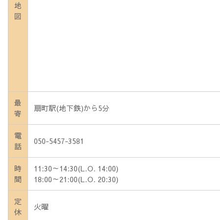
地
図
最
扇町駅(地下鉄)から5分
寄
電
050-5457-3581
話
時
11:30～14:30(L.O. 14:00)
間
18:00～21:00(L.O. 20:30)
定
火曜
休