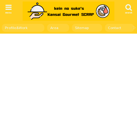
menu
search
Profile&Work
Area
Sitemap
Contact