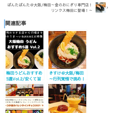
ぼんたぼんた＠大阪/梅田～金のおにぎり専門店！
リンクス梅田に登場！～
関連記事
梅田うどんおすすめ
きすけ＠大阪/梅田
5選Vol.2/安くて旨
～行列覚悟で挑め！
いぶっかけ大集合！
有名うどん店！～
行列のできる店から
穴場まで。