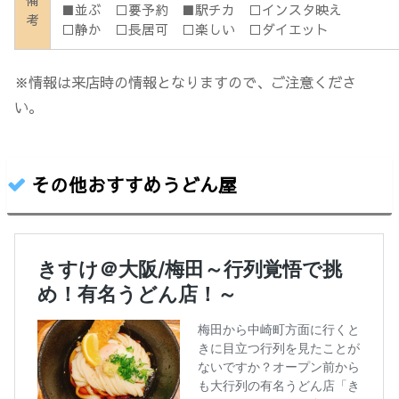
備
■並ぶ □要予約 ■駅チカ □インスタ映え
考
□静か □長居可 □楽しい □ダイエット
※情報は来店時の情報となりますので、ご注意くださ
い。
その他おすすめうどん屋