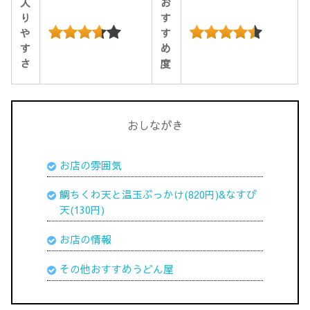
入
お
り
す
や
す
す
め
さ
度
おしながき
お店の雰囲気
鯛ちくわ天と温玉ぶっかけ(820円)&なすび
天(130円)
お店の情報
その他おすすめうどん屋