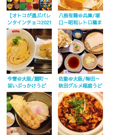
【オトコが選ぶバレ
八根有羅＠兵庫/塚
ンタインチョコ2021
口～昭和レトロ極ま
おすすめ10選】阪急
りない世界にタイム
百貨店チョコレート
スリップ～
博覧会2021！ステイ
ホームのお取り寄せ
でも是非！
今雪＠大阪/扇町～
佐勘＠大阪/梅田～
旨いぶっかけうど
秋田グルメ稲庭うど
ん！町外れの名店～
んが食べられる、う
どん居酒屋発見！～