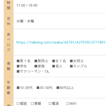
時
11:00～16:00
間
定
水曜・木曜
休
食
べ
https://tabelog.com/osaka/A2701/A270103/2711001
ロ
グ
■男１名 ■男同士 ■女１名 ■女同士
客
■学生 ■家族 ■老人 ■カップル
層
■サラリーマン・OL
年
齢
■10-20代 ■30-50代 ■60代以上
層
□個室 □景観 □電源 □WiFi