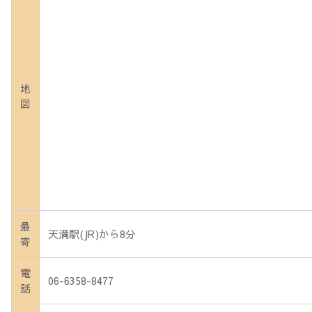
地
図
最
天満駅(JR)から8分
寄
電
06-6358-8477
話