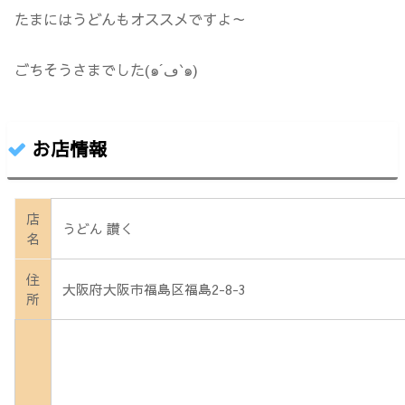
たまにはうどんもオススメですよ～
ごちそうさまでした(๑´ڡ`๑)
お店情報
店
うどん 讃く
名
住
大阪府大阪市福島区福島2-8-3
所