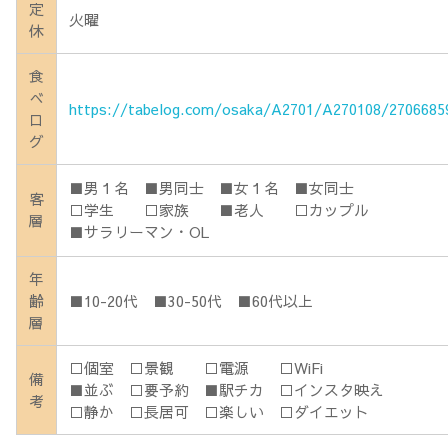
定
火曜
休
食
べ
https://tabelog.com/osaka/A2701/A270108/2706685
ロ
グ
■男１名 ■男同士 ■女１名 ■女同士
客
□学生 □家族 ■老人 □カップル
層
■サラリーマン・OL
年
齢
■10-20代 ■30-50代 ■60代以上
層
□個室 □景観 □電源 □WiFi
備
■並ぶ □要予約 ■駅チカ □インスタ映え
考
□静か □長居可 □楽しい □ダイエット