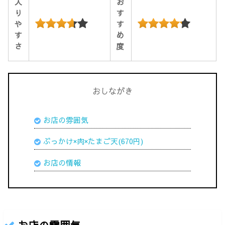
入
お
り
す
や
す
す
め
さ
度
おしながき
お店の雰囲気
ぶっかけ×肉×たまご天(670円)
お店の情報