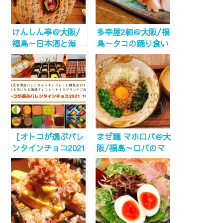
けんしん亭＠大阪/
多幸屋2組＠大阪/福
福島～日本酒と海
島～タコの踊り食い
鮮、コスパ最強、味
ができるタコ料理屋
も最高!!～
といえばここ！～
【オトコが選ぶバレ
まぜ麺 マホロバ＠大
ンタインチョコ2021
阪/福島～ロバのマ
おすすめ10選】阪急
ークが目印！福島で
百貨店チョコレート
は珍しいまぜ麺！～
博覧会2021！ステイ
ホームのお取り寄せ
でも是非！