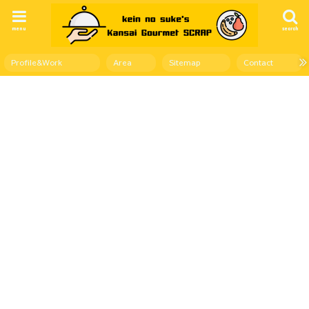
menu
search
Profile&Work
Area
Sitemap
Contact