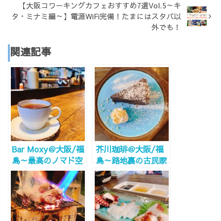
【大阪コワーキングカフェおすすめ7選Vol.5～キ
タ・ミナミ編～】電源WiFi完備！たまにはスタバ以
外でも！
関連記事
Bar Moxy＠大阪/福
芥川珈琲＠大阪/福
島～最高のノマド空
島～路地裏の古民家
間！ホテルカフェで
喫茶 スパイスカレー
お仕事。Wi-Fi電源
もあるよ！～
完備！～