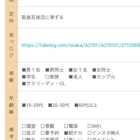
定
阪急百貨店に準ずる
休
食
べ
https://tabelog.com/osaka/A2701/A270101/2712569
ロ
グ
■男１名 ■男同士 ■女１名 ■女同士
客
■学生 □家族 ■老人 ■カップル
層
■サラリーマン・OL
年
齢
■10-20代 ■30-50代 ■60代以上
層
□個室 □景観 □電源 □WiFi
備
□並ぶ □要予約 ■駅チカ □インスタ映え
考
□静か □長居可 □楽しい □ダイエット