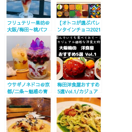
フリュテリー果坊＠
【オトコが選ぶバレ
大阪/梅田～桃パフ
ンタインチョコ2021
ェ最高！デパ地下フ
おすすめ10選】阪急
ルーツ屋～
百貨店チョコレート
博覧会2021！ステイ
ホームのお取り寄せ
でも是非！
ウサギノネドコ＠京
梅田洋食屋おすすめ
都/二条～魅惑の青
5選Vol.1/カジュア
く輝く鉱石スイーツ
ル価格のオススメ店
～