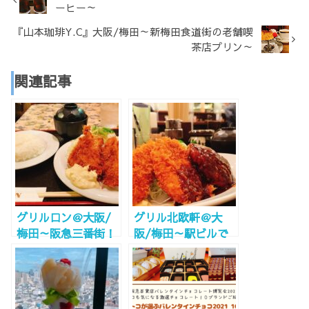
ーヒー～
『山本珈琲Y.C』大阪/梅田～新梅田食道街の老舗喫
茶店プリン～
関連記事
グリルロン＠大阪/
グリル北欧軒＠大
梅田～阪急三番街！
阪/梅田～駅ビルで
行列のできる洋食店
洋食を食べるなら～
～