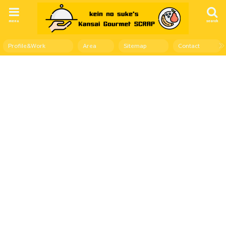
menu
search
Profile&Work
Area
Sitemap
Contact