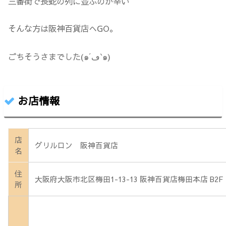
三番街で長蛇の列に並ぶのが辛い
そんな方は阪神百貨店へGO。
ごちそうさまでした(๑´ڡ`๑)
お店情報
店
グリルロン 阪神百貨店
名
住
大阪府大阪市北区梅田1-13-13 阪神百貨店梅田本店 B2F
所