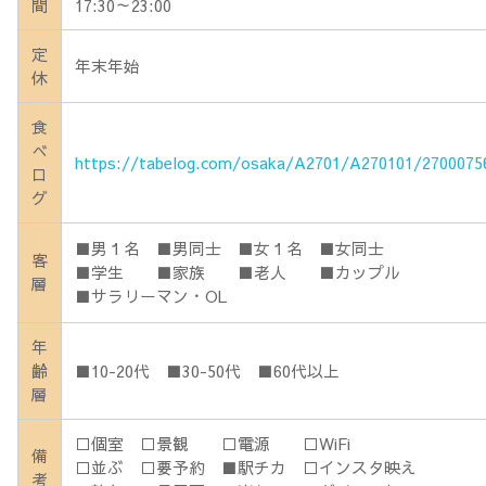
間
17:30～23:00
定
年末年始
休
食
べ
https://tabelog.com/osaka/A2701/A270101/2700075
ロ
グ
■男１名 ■男同士 ■女１名 ■女同士
客
■学生 ■家族 ■老人 ■カップル
層
■サラリーマン・OL
年
齢
■10-20代 ■30-50代 ■60代以上
層
□個室 □景観 □電源 □WiFi
備
□並ぶ □要予約 ■駅チカ □インスタ映え
考