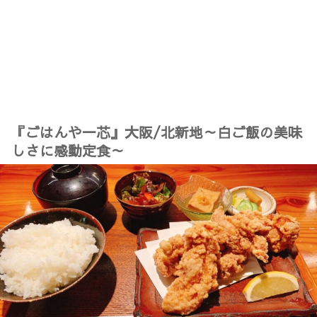
『ごはんや一芯』大阪/北新地～白ご飯の美味
しさに感動定食～