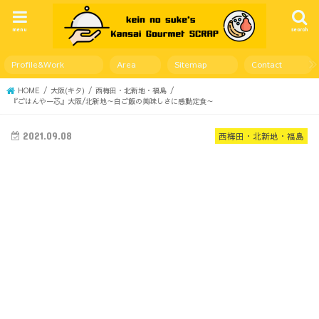
menu
search
Profile&Work
Area
Sitemap
Contact
HOME
大阪(キタ)
西梅田・北新地・福島
『ごはんや一芯』大阪/北新地～白ご飯の美味しさに感動定食～
2021.09.08
西梅田・北新地・福島