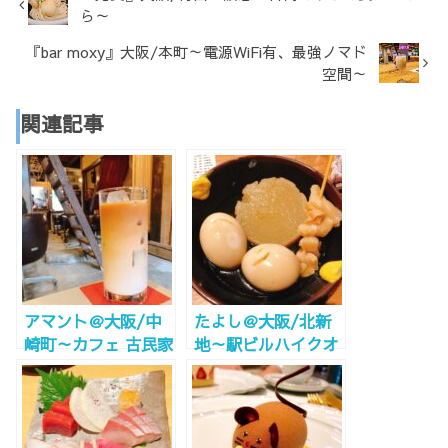
ら～
『bar moxy』大阪/本町～電源WiFi有、最強ノマド
空間～
関連記事
アマント＠大阪/中
たよし＠大阪/北新
崎町～カフェ 古民家
地～駅ビルハイクオ
の中は不思議な世界
リティ～
～