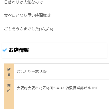
日替わりは人気なので
食べたいなら早い時間推奨。
ごちそうさまでした(๑´ڡ`๑)
お店情報
店
ごはんや一芯 大阪
名
住
大阪府大阪市北区梅田2-4-43 浪漫倶楽部ビル B1F
所