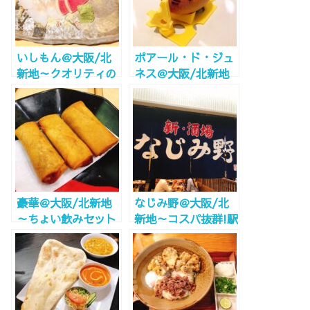
いしもん＠大阪/北
ポアール・ド・ジュ
新地～クオリティの
ネス＠大阪/北新地
高い駅ビル和食～
～ラブリーキュート
なスイーツを～
豪華＠大阪/北新地
なじみ野＠大阪/北
～ちょい飲みセット
新地～コスパ抜群!駅
でサクッと中華!!～
ビル呑み屋の骨頂!～