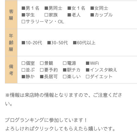
■男１名 ■男同士 ■女１名 ■女同士
客
■学生 □家族 ■老人 ■カップル
層
□サラリーマン・OL
年
齢
■10-20代 ■30-50代 ■60代以上
層
□個室 □景観 □電源 ■WiFi
備
□並ぶ □要予約 ■駅チカ ■インスタ映え
考
■静か ■長居可 □楽しい □ダイエット
※情報は来店時の情報となりますので、ご注意くださ
い。
ブログランキングに参加しています！
よろしければクリックしてもらえたら嬉しいです。