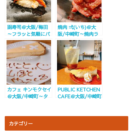
でも是非！
函寿司＠大阪/梅田
焼肉 弌(いち)＠大
～フラッと気軽にパ
阪/中崎町～焼肉ラ
クっと1,2貫！～
ンチもあり！贅沢和
牛三昧～
カフェ キンモクセイ
PUBLIC KETCHEN
＠大阪/中崎町～タ
CAFE＠大阪/中崎町
ルト専門店の有名チ
～男女問わず1人で
ーズケーキ～
も入りやすい隠れ家
カフェ&ランチ～
カテゴリー