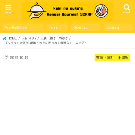
menu
search
Profile&Work
Area
Sitemap
Contact
HOME
大阪(キタ)
天満・扇町・中崎町
『ワララ』大阪/中崎町～木々に囲まれて優雅なモーニング～
2021.10.19
天満・扇町・中崎町