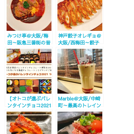
みつけ亭＠大阪/梅
神戸餃子オレギョ＠
田～阪急三番街の昔
大阪/西梅田～餃子
ながらの洋食屋さん
にハマったらまずは
～
オレギョにGo!!～
【オトコが選ぶバレ
Marble＠大阪/中崎
ンタインチョコ2021
町～最高のトレイン
おすすめ10選】阪急
ビュー！雰囲気満点
百貨店チョコレート
隠れ家カフェ～
博覧会2021！ステイ
ホームのお取り寄せ