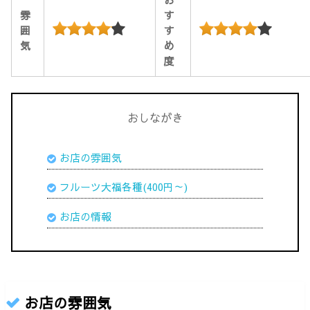
お
雰
す
囲
す
気
め
度
おしながき
お店の雰囲気
フルーツ大福各種(400円～)
お店の情報
お店の雰囲気