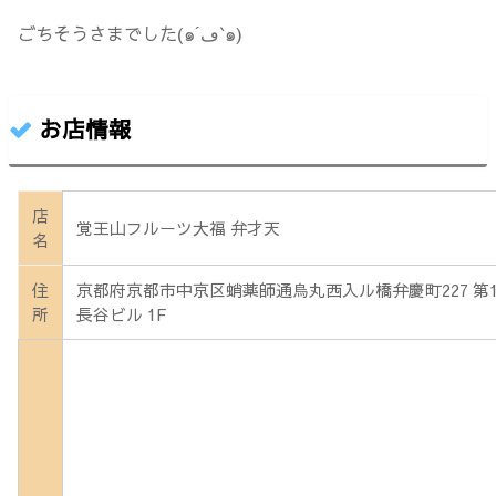
ごちそうさまでした(๑´ڡ`๑)
お店情報
店
覚王山フルーツ大福 弁才天
名
住
京都府京都市中京区蛸薬師通烏丸西入ル橋弁慶町227 第1
所
長谷ビル 1F