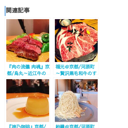
関連記事
『肉の流儀 肉魂』京
福元＠京都/河原町
都/烏丸～近江牛の
～贅沢黒毛和牛のす
炭火焼肉が気軽に！
き焼きを堪能～
～
『神乃珈琲』京都/
紗織＠京都/河原町