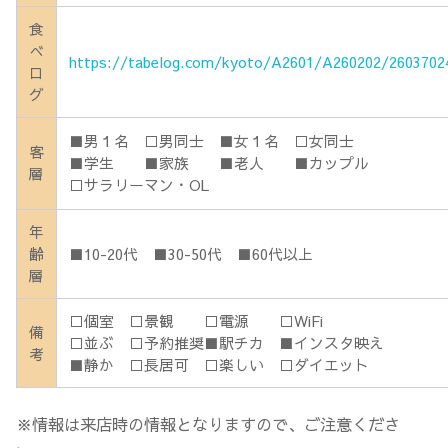
食
べ
https://tabelog.com/kyoto/A2601/A260202/2603702
ロ
グ
■男１名 □男同士 ■女１名 □女同士
客
■学生 ■家族 ■老人 ■カップル
層
□サラリーマン・OL
年
齢
■10-20代 ■30-50代 ■60代以上
層
□個室 □景観 □電源 □WiFi
備
□並ぶ □予約推奨■駅チカ ■インスタ映え
考
■静か □長居可 □楽しい □ダイエット
※情報は来店時の情報となりますので、ご注意くださ