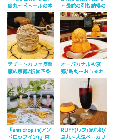
烏丸～ドトールの本
～長蛇の列も納得の
気コーヒー～
味・人生で一番おい
しいモンブランに出
逢う～
デザートカフェ長楽
オーバカナル＠京
館＠京都/祇園四条
都/烏丸～おしゃれ
～ここはどこ？迷い
カフェでアイス&プ
込んだ洋館のモンブ
リン～
ラン～
『ann drop in(アン
RUFF(ルフ)＠京都/
ドロップイン)』京
烏丸～人気ベーカリ