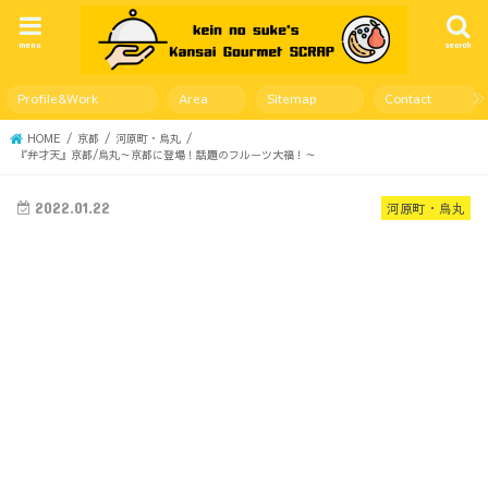
menu
search
Profile&Work
Area
Sitemap
Contact
HOME
京都
河原町・烏丸
『弁才天』京都/烏丸～京都に登場！話題のフルーツ大福！～
2022.01.22
河原町・烏丸