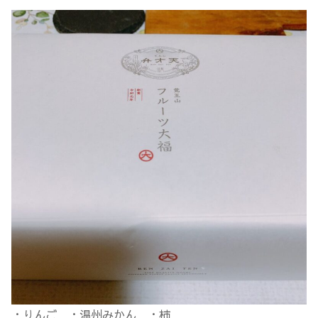
・りんご ・温州みかん ・柿