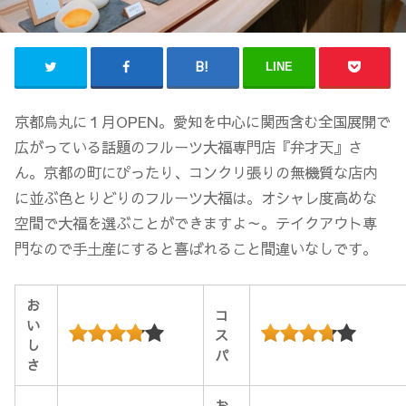
LINE
京都烏丸に１月OPEN。愛知を中心に関西含む全国展開で
広がっている話題のフルーツ大福専門店『弁才天』さ
ん。京都の町にぴったり、コンクリ張りの無機質な店内
に並ぶ色とりどりのフルーツ大福は。オシャレ度高めな
空間で大福を選ぶことができますよ～。テイクアウト専
門なので手土産にすると喜ばれること間違いなしです。
お
コ
い
ス
し
パ
さ