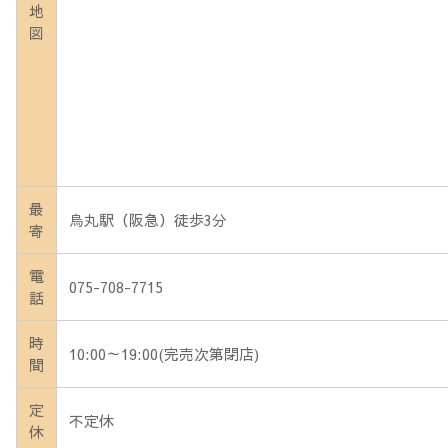
地
図
最
烏丸駅（阪急）徒歩3分
寄
電
075-708-7715
話
時
10:00～19:00(完売次第閉店)
間
定
不定休
休