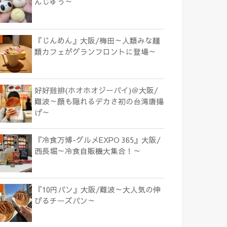
んじゅう～
『じんめん』大阪/梅田～人類みな麺
類カフェがグランフロントに登場～
好好雞排(ホオホオジーパイ)＠大阪/
難波～顔も隠れるデカさ初の台湾唐揚
げ～
『冷食万博-グルメEXPO 365』大阪/
西長堀～冷食自販機大集合！～
『10円パン』大阪/難波～大人気の伸
びるチーズパン～