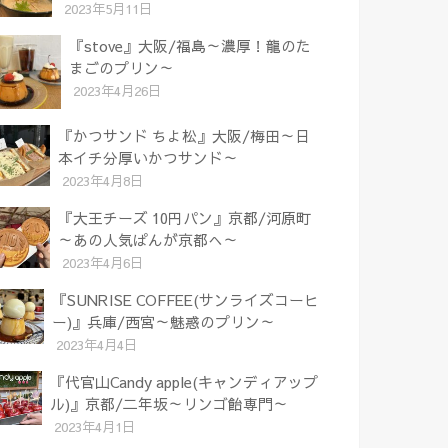
2023年5月11日
『stove』大阪/福島～濃厚！龍のた
まごのプリン～
2023年4月26日
『かつサンド ちよ松』大阪/梅田～日
本イチ分厚いかつサンド～
2023年4月8日
『大王チーズ 10円パン』京都/河原町
～あの人気ぱんが京都へ～
2023年4月6日
『SUNRISE COFFEE(サンライズコーヒ
ー)』兵庫/西宮～魅惑のプリン～
2023年4月4日
『代官山Candy apple(キャンディアップ
ル)』京都/二年坂～リンゴ飴専門～
2023年4月1日