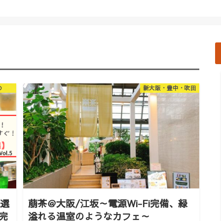
め
新大阪・豊中・吹田
7選
萠茶＠大阪/江坂～電源Wi-Fi完備、緑
i完
溢れる温室のようなカフェ～