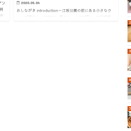
アン
2020.05.04
将
おしながき introduction～江坂公園の前にある小さなク
宅
レープ屋さん～ MENU～苺クリーム(620円)～ お店情報
ト
introduction～江坂公園の前にある小さなクレープ屋さん
～ コロナ自粛中…どんどん太っ…