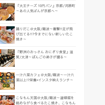
『大王チーズ 10円パン』京都/河原町
～あの人気ぱんが京都へ～
踊りだこ＠大阪/難波～衝撃!!足が飛
び出てる!!?今までにない新しいたこ
焼き～
『野洲のおっさん おにぎり食堂』滋
賀/大津～ぼんごの弟子が握る～
一汁六菜カフェ＠大阪/難波～一汁六
菜以上!?栄養×インスタ映えランチ～
こなもん天国＠大阪/難波～道頓堀を
眺めながら食べるたこ焼き、こなもん