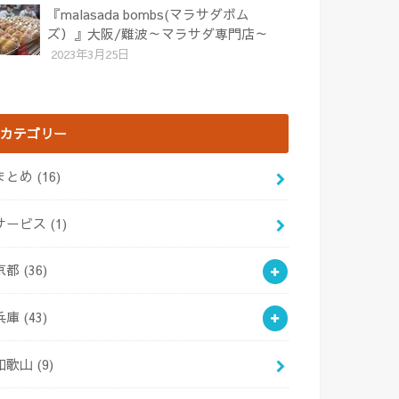
『malasada bombs(マラサダボム
ズ）』大阪/難波～マラサダ専門店～
2023年3月25日
カテゴリー
まとめ
(16)
サービス
(1)
京都
(36)
兵庫
(43)
和歌山
(9)