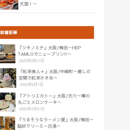
天国！～
新着記事
『ツキノミチ』大阪/梅田～HEP
TAMLOでニュープリン!!～
2023年9月17日
『紅茶美人＋』大阪/中崎町～癒しの
空間で紅茶かき氷～
2023年6月1日
『アトリエカトー』大阪/天六～噂の
丸ごとメロンケーキ～
2023年5月31日
『うまそうなラーメン屋』大阪/梅田～
脳好クリーミー白湯～