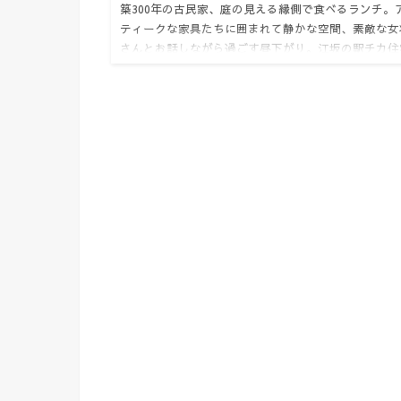
築300年の古民家、庭の見える縁側で食べるランチ。
ティークな家具たちに囲まれて静かな空間、素敵な女
さんとお話しながら過ごす昼下がり。江坂の駅チカ住
街の中にひっそりとあるので知る人ぞ知る隠れ家レス
ランです。 おい…