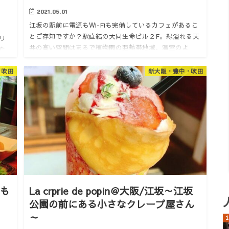
2021.05.01
江坂の駅前に電源もWi-Fiも完備しているカフェがあるこ
とご存知ですか？駅直結の大同生命ビル２F。緑溢れる天
リ
井の高い空間はまるで植物園の亜熱帯地域、温室のよ
た
う。いつもと違う雰囲気で作業したい方にはおすすめ！
る場
おいしさ コ…
・吹田
新大阪・豊中・吹田
す
にも
La crprie de popin＠大阪/江坂～江坂
公園の前にある小さなクレープ屋さん
～