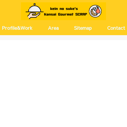
Profile&Work
Area
Sitemap
Contact
京都
兵庫
大阪(キタ)
大阪(ミナミ)
大阪(その他)
奈良
愛知
河原町・
尼崎・伊
神戸・芦
梅田・茶
西梅田・
北浜・淀
天満・扇
堂島・中
新大阪・
塚本・十
難波・心
上本町・
大正・弁
北摂
名古屋