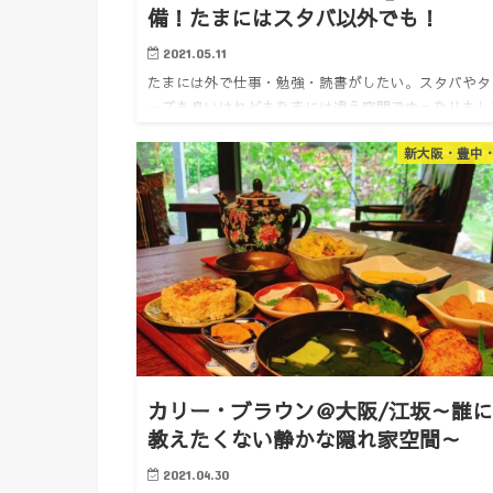
備！たまにはスタバ以外でも！
2021.05.11
たまには外で仕事・勉強・読書がしたい。スタバやタ
ーズも良いけれどもたまには違う空間でゆったりもし
い。そんな方にオススメ！電源もWi-Fiも完備してい
新大阪・豊中
所が多いので時間を気にせず充電気にせず没頭できま
よ！ おしなが…
カリー・ブラウン＠大阪/江坂～誰
教えたくない静かな隠れ家空間～
2021.04.30