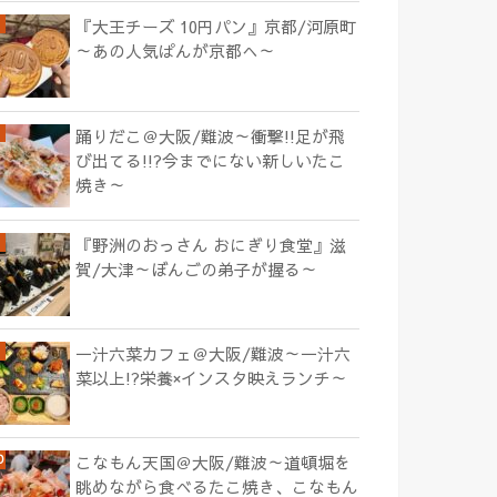
『大王チーズ 10円パン』京都/河原町
～あの人気ぱんが京都へ～
踊りだこ＠大阪/難波～衝撃!!足が飛
び出てる!!?今までにない新しいたこ
焼き～
『野洲のおっさん おにぎり食堂』滋
賀/大津～ぼんごの弟子が握る～
一汁六菜カフェ＠大阪/難波～一汁六
菜以上!?栄養×インスタ映えランチ～
こなもん天国＠大阪/難波～道頓堀を
眺めながら食べるたこ焼き、こなもん