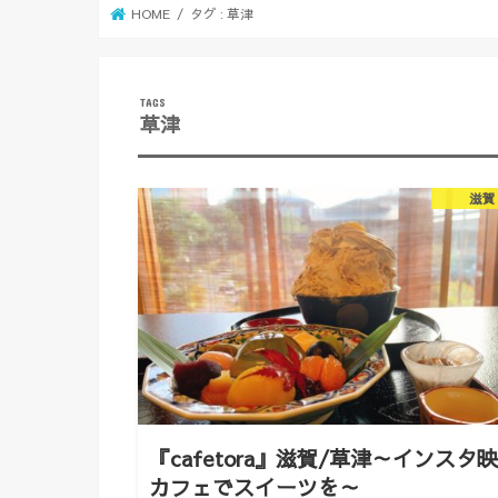
HOME
タグ : 草津
草津
滋賀
『cafetora』滋賀/草津～インスタ
カフェでスイーツを～