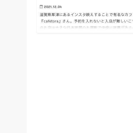
2021.12.04
滋賀県草津にあるインスタ映えすることで有名なカフ
『cafetora』さん。予約を入れないと入店が難しいこ
のお店は大きな日本家屋のお屋敷で中央に庭園がある
が特徴。庭を見ながら和室で食べる和スイーツは絶品
写真を撮り…