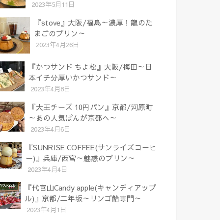
2023年5月11日
『stove』大阪/福島～濃厚！龍のた
まごのプリン～
2023年4月26日
『かつサンド ちよ松』大阪/梅田～日
本イチ分厚いかつサンド～
2023年4月8日
『大王チーズ 10円パン』京都/河原町
～あの人気ぱんが京都へ～
2023年4月6日
『SUNRISE COFFEE(サンライズコーヒ
ー)』兵庫/西宮～魅惑のプリン～
2023年4月4日
『代官山Candy apple(キャンディアップ
ル)』京都/二年坂～リンゴ飴専門～
2023年4月1日