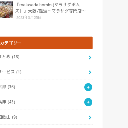
『malasada bombs(マラサダボム
ズ）』大阪/難波～マラサダ専門店～
2023年3月25日
カテゴリー
まとめ
(16)
サービス
(1)
京都
(36)
兵庫
(43)
和歌山
(9)