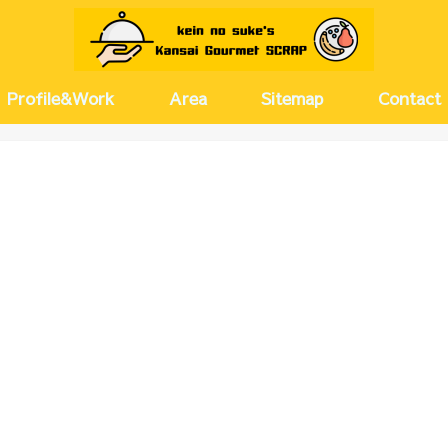
Profile&Work
Area
Sitemap
Contact
京都
兵庫
大阪(キタ)
大阪(ミナミ)
大阪(その他)
奈良
愛知
河原町・
尼崎・伊
神戸・芦
梅田・茶
西梅田・
北浜・淀
天満・扇
堂島・中
新大阪・
塚本・十
難波・心
上本町・
大正・弁
北摂
名古屋