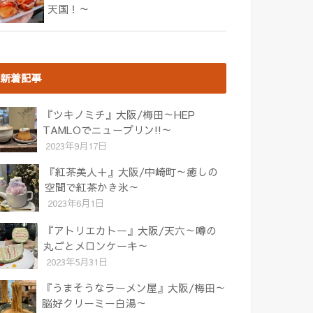
天国！～
新着記事
『ツキノミチ』大阪/梅田～HEP
TAMLOでニュープリン!!～
2023年9月17日
『紅茶美人＋』大阪/中崎町～癒しの
空間で紅茶かき氷～
2023年6月1日
『アトリエカトー』大阪/天六～噂の
丸ごとメロンケーキ～
2023年5月31日
『うまそうなラーメン屋』大阪/梅田～
脳好クリーミー白湯～