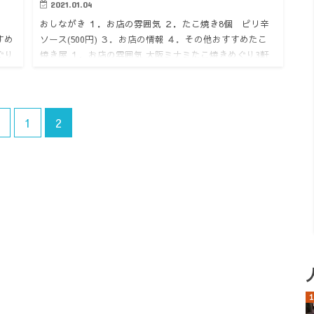
2021.01.04
6個
おしながき １．お店の雰囲気 ２．たこ焼き8個 ピリ辛
すめ
ソース(500円) ３．お店の情報 ４．その他おすすめたこ
ぐり
焼き屋 １．お店の雰囲気 大阪ミナミたこ焼きめぐり3軒
目です！千日前NGK近くにあるたこ焼き通り・・やって
き…
1
2