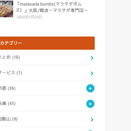
『malasada bombs(マラサダボム
ズ）』大阪/難波～マラサダ専門店～
2023年3月25日
カテゴリー
まとめ
(16)
サービス
(1)
京都
(36)
兵庫
(43)
和歌山
(9)