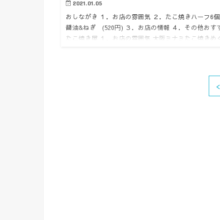
2021.01.05
おしながき １．お店の雰囲気 ２．たこ焼きハーフ
醤油&ねぎ (520円) ３．お店の情報 ４．その他おす
たこ焼き屋 １．お店の雰囲気 大阪ミナミたこ焼きめ
4軒目！千日前のたこ焼き通りから道頓堀の方に…
<