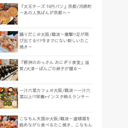
『大王チーズ 10円パン』京都/河原町
～あの人気ぱんが京都へ～
踊りだこ＠大阪/難波～衝撃!!足が飛
び出てる!!?今までにない新しいたこ
焼き～
『野洲のおっさん おにぎり食堂』滋
賀/大津～ぼんごの弟子が握る～
一汁六菜カフェ＠大阪/難波～一汁六
菜以上!?栄養×インスタ映えランチ～
こなもん天国＠大阪/難波～道頓堀を
眺めながら食べるたこ焼き、こなもん