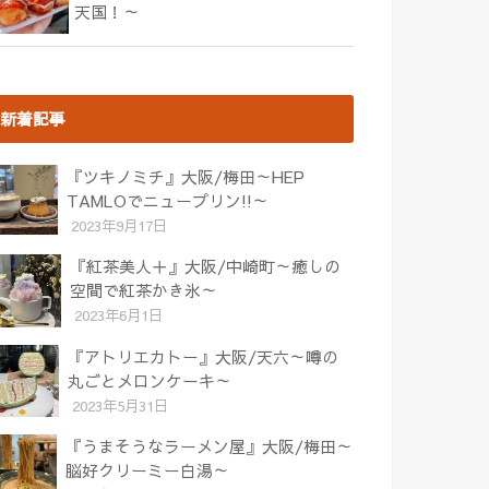
天国！～
新着記事
『ツキノミチ』大阪/梅田～HEP
TAMLOでニュープリン!!～
2023年9月17日
『紅茶美人＋』大阪/中崎町～癒しの
空間で紅茶かき氷～
2023年6月1日
『アトリエカトー』大阪/天六～噂の
丸ごとメロンケーキ～
2023年5月31日
『うまそうなラーメン屋』大阪/梅田～
脳好クリーミー白湯～