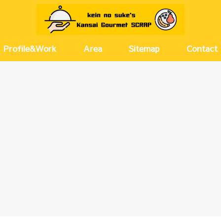
Profile&Work
Area
Sitemap
Contact
京都
兵庫
大阪(キタ)
大阪(ミナミ)
大阪(その他)
奈良
愛知
河原町・
尼崎・伊
神戸・芦
梅田・茶
西梅田・
北浜・淀
天満・扇
堂島・中
新大阪・
塚本・十
難波・心
上本町・
大正・弁
北摂
名古屋