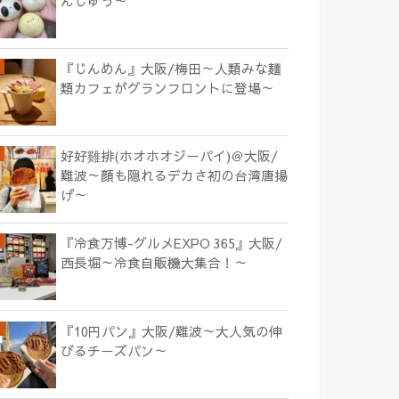
んじゅう～
『じんめん』大阪/梅田～人類みな麺
類カフェがグランフロントに登場～
好好雞排(ホオホオジーパイ)＠大阪/
難波～顔も隠れるデカさ初の台湾唐揚
げ～
『冷食万博-グルメEXPO 365』大阪/
西長堀～冷食自販機大集合！～
『10円パン』大阪/難波～大人気の伸
びるチーズパン～