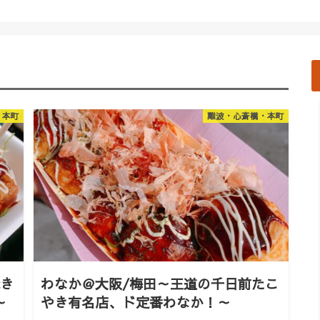
・本町
難波・心斎橋・本町
焼き
わなか＠大阪/梅田～王道の千日前たこ
～
やき有名店、ド定番わなか！～