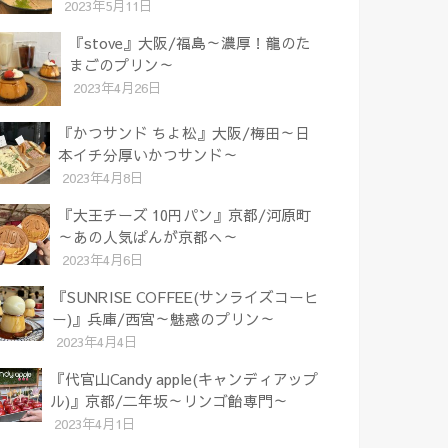
2023年5月11日
『stove』大阪/福島～濃厚！龍のた
まごのプリン～
2023年4月26日
『かつサンド ちよ松』大阪/梅田～日
本イチ分厚いかつサンド～
2023年4月8日
『大王チーズ 10円パン』京都/河原町
～あの人気ぱんが京都へ～
2023年4月6日
『SUNRISE COFFEE(サンライズコーヒ
ー)』兵庫/西宮～魅惑のプリン～
2023年4月4日
『代官山Candy apple(キャンディアップ
ル)』京都/二年坂～リンゴ飴専門～
2023年4月1日