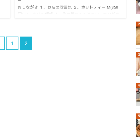
おしながき １．お店の雰囲気 ２．ホットティー M(350
円) ３．お店の情報 ４．その他おすすめコワーキングカ
50
フェ １．お店の雰囲気 どうも。けいんのすけです。 グ
カ
ランフロントナレッジキャピタル１F。 ここのコワーキ
一
ン…
1
2