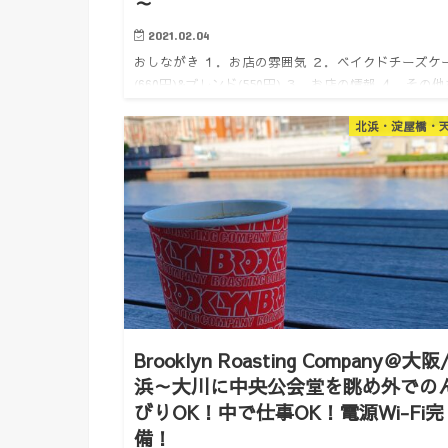
～
2021.02.04
おしながき １．お店の雰囲気 ２．ベイクドチーズケ
(660円)&ブレンド(550円) ３．お店の情報 ４．その他
すすめカフェ １．お店の雰囲気 どうも。けいんのす
北浜・淀屋橋・
す。 雨の中行ってまいりました、駅から少…
Brooklyn Roasting Company＠大阪
浜～大川に中央公会堂を眺め外での
びりOK！中で仕事OK！電源Wi-Fi完
備！