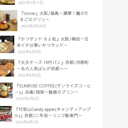
2023年5月11日
『stove』大阪/福島～濃厚！龍のた
まごのプリン～
2023年4月26日
『かつサンド ちよ松』大阪/梅田～日
本イチ分厚いかつサンド～
2023年4月8日
『大王チーズ 10円パン』京都/河原町
～あの人気ぱんが京都へ～
2023年4月6日
『SUNRISE COFFEE(サンライズコーヒ
ー)』兵庫/西宮～魅惑のプリン～
2023年4月4日
『代官山Candy apple(キャンディアップ
ル)』京都/二年坂～リンゴ飴専門～
2023年4月1日