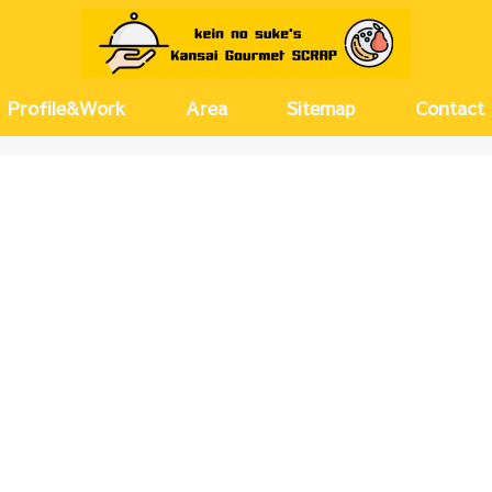
Profile&Work
Area
Sitemap
Contact
京都
兵庫
大阪(キタ)
大阪(ミナミ)
大阪(その他)
奈良
愛知
河原町・
尼崎・伊
神戸・芦
梅田・茶
西梅田・
北浜・淀
天満・扇
堂島・中
新大阪・
塚本・十
難波・心
上本町・
大正・弁
北摂
名古屋