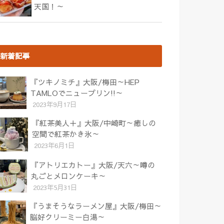
天国！～
新着記事
『ツキノミチ』大阪/梅田～HEP
TAMLOでニュープリン!!～
2023年9月17日
『紅茶美人＋』大阪/中崎町～癒しの
空間で紅茶かき氷～
2023年6月1日
『アトリエカトー』大阪/天六～噂の
丸ごとメロンケーキ～
2023年5月31日
『うまそうなラーメン屋』大阪/梅田～
脳好クリーミー白湯～