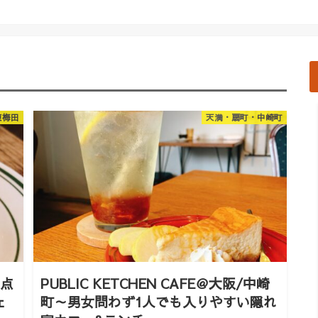
東梅田
天満・扇町・中崎町
差点
PUBLIC KETCHEN CAFE＠大阪/中崎
ェ
町～男女問わず1人でも入りやすい隠れ