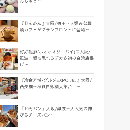
んじゅう～
『じんめん』大阪/梅田～人類みな麺
類カフェがグランフロントに登場～
好好雞排(ホオホオジーパイ)＠大阪/
難波～顔も隠れるデカさ初の台湾唐揚
げ～
『冷食万博-グルメEXPO 365』大阪/
西長堀～冷食自販機大集合！～
『10円パン』大阪/難波～大人気の伸
びるチーズパン～