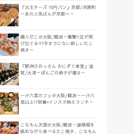
『大王チーズ 10円パン』京都/河原町
～あの人気ぱんが京都へ～
踊りだこ＠大阪/難波～衝撃!!足が飛
び出てる!!?今までにない新しいたこ
焼き～
『野洲のおっさん おにぎり食堂』滋
賀/大津～ぼんごの弟子が握る～
一汁六菜カフェ＠大阪/難波～一汁六
菜以上!?栄養×インスタ映えランチ～
こなもん天国＠大阪/難波～道頓堀を
眺めながら食べるたこ焼き、こなもん