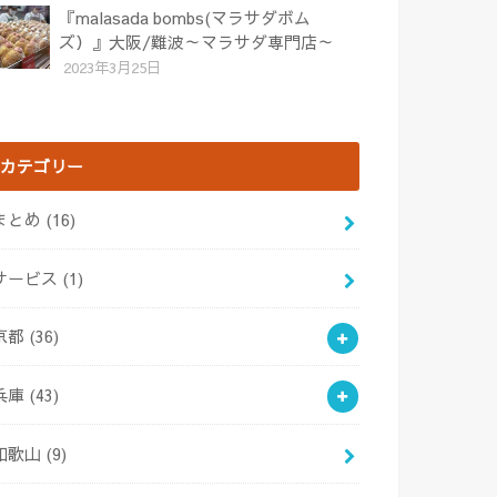
『malasada bombs(マラサダボム
ズ）』大阪/難波～マラサダ専門店～
2023年3月25日
カテゴリー
まとめ
(16)
サービス
(1)
京都
(36)
兵庫
(43)
和歌山
(9)