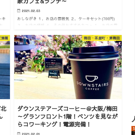
家カフェ&ランチ～
2021.02.03
ーキ
おしながき １．お店の雰囲気 ２．ケーキセット(700円)
お
３．お店の情報 ４．その他おすすめカフェ １．お店の雰
けで
囲気 どうも。けいんのすけです。 中崎町を歩いていると
天満橋
梅田・茶屋町・東梅田
自然食の店っぽい看板を見つけました。 カフェメニュ
ー…
/北
ダウンステアーズコーヒー＠大阪/梅田
ん
～グランフロント1階！ベンツを見なが
らコワーキング！電源完備！
2021.02.01