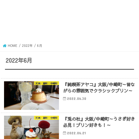
HOME
2022年
6月
2022年6月
『純喫茶アヤコ』大阪/中崎町～昔な
天満・扇町・中崎町
がらの雰囲気でクラシックプリン～
2022.06.30
『兎の杜』大阪/中崎町～うさぎ好き
天満・扇町・中崎町
必見！プリン好きも！～
2022.06.21