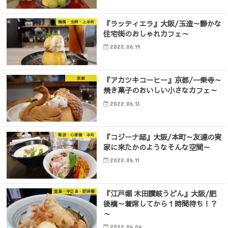
『ラッティエラ』大阪/玉造～静かな
鶴橋・生野・上本町
住宅街のおしゃれカフェ～
2022.06.19
『アカツキコーヒー』京都/一乗寺～
京都
焼き菓子のおいしい小さなカフェ～
2022.06.13
『コジーナ邸』大阪/本町～友達の実
難波・心斎橋・本町
家に来たかのようなそんな空間～
2022.06.11
『江戸堀 木田讃岐うどん』大阪/肥
堂島・中之島・肥後橋
後橋～着席してから１時間待ち！？
～
2022.06.04