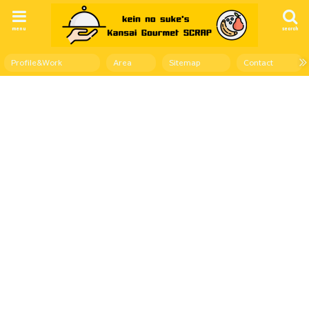
menu
search
Profile&Work
Area
Sitemap
Contact