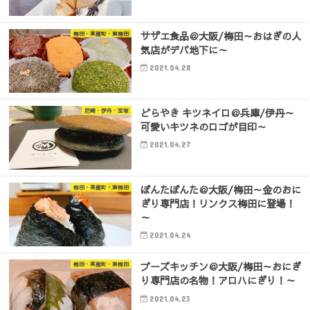
サザエ食品＠大阪/梅田～おはぎの人
梅田・茶屋町・東梅田
気店がデパ地下に～
2021.04.28
どらやき キツネイロ＠兵庫/伊丹～
尼崎・伊丹・宝塚
可愛いキツネのロゴが目印～
2021.04.27
ぼんたぼんた＠大阪/梅田～金のおに
梅田・茶屋町・東梅田
ぎり専門店！リンクス梅田に登場！
～
2021.04.24
ブーズキッチン＠大阪/梅田～おにぎ
梅田・茶屋町・東梅田
り専門店の名物！アロハにぎり！～
2021.04.23