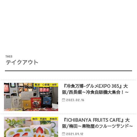
テイクアウト
『冷食万博-グルメEXPO 365』大
難波・心斎橋・本町
阪/西長堀～冷食自販機大集合！～
2023.02.16
『ICHIBANYA FRUITS CAFE』大
梅田・茶屋町・東梅田
阪/梅田～果物屋のフルーツサンド～
2021.09.12