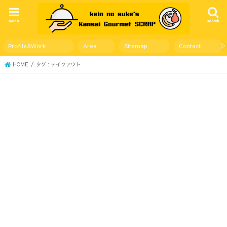
menu
search
Profile&Work
Area
Sitemap
Contact
HOME
タグ : テイクアウト