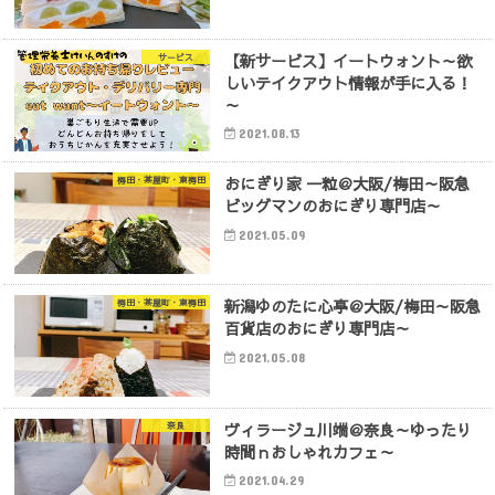
【新サービス】イートウォント～欲
サービス
しいテイクアウト情報が手に入る！
～
2021.08.13
おにぎり家 一粒＠大阪/梅田～阪急
梅田・茶屋町・東梅田
ビッグマンのおにぎり専門店～
2021.05.09
新潟ゆのたに心亭＠大阪/梅田～阪急
梅田・茶屋町・東梅田
百貨店のおにぎり専門店～
2021.05.08
ヴィラージュ川端＠奈良～ゆったり
奈良
時間ｎおしゃれカフェ～
2021.04.29