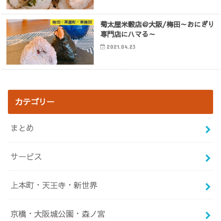
菊太屋米穀店＠大阪/梅田～おにぎり
梅田・茶屋町・東梅田
専門店にハマる～
2021.04.23
カテゴリー
まとめ
サービス
上本町・天王寺・新世界
京橋・大阪城公園・森ノ宮