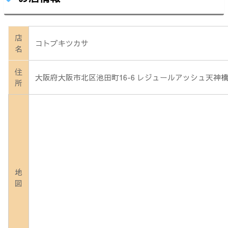
店
コトブキツカサ
名
住
大阪府大阪市北区池田町16-6 レジュールアッシュ天神
所
地
図