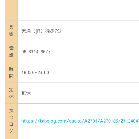
最
天満（JR）徒歩7分
寄
電
06-6314-6677
話
時
16:00～23:00
間
定
無休
休
食
べ
https://tabelog.com/osaka/A2701/A270103/2712404
ロ
グ