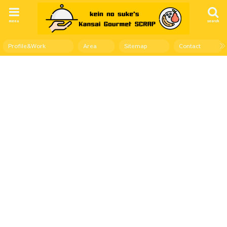
menu
search
Profile&Work
Area
Sitemap
Contact