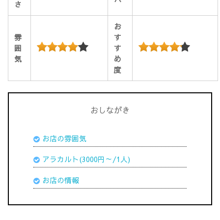
さ
お
雰
す
囲
す
気
め
度
おしながき
お店の雰囲気
アラカルト(3000円～/1人)
お店の情報