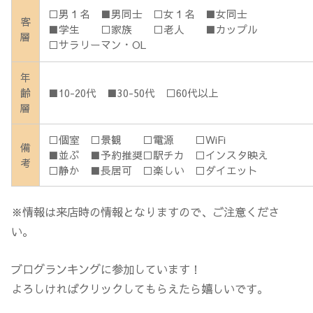
□男１名 ■男同士 □女１名 ■女同士
客
■学生 □家族 □老人 ■カップル
層
□サラリーマン・OL
年
齢
■10-20代 ■30-50代 □60代以上
層
□個室 □景観 □電源 □WiFi
備
■並ぶ ■予約推奨□駅チカ □インスタ映え
考
□静か ■長居可 □楽しい □ダイエット
※情報は来店時の情報となりますので、ご注意くださ
い。
ブログランキングに参加しています！
よろしければクリックしてもらえたら嬉しいです。