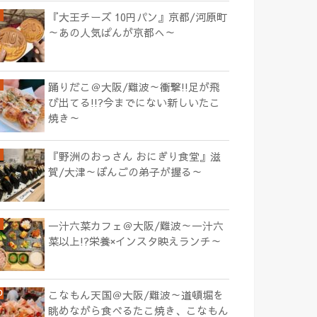
『大王チーズ 10円パン』京都/河原町
～あの人気ぱんが京都へ～
踊りだこ＠大阪/難波～衝撃!!足が飛
び出てる!!?今までにない新しいたこ
焼き～
『野洲のおっさん おにぎり食堂』滋
賀/大津～ぼんごの弟子が握る～
一汁六菜カフェ＠大阪/難波～一汁六
菜以上!?栄養×インスタ映えランチ～
こなもん天国＠大阪/難波～道頓堀を
眺めながら食べるたこ焼き、こなもん