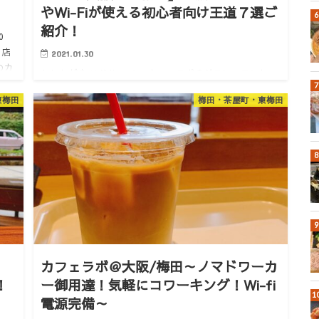
やWi-Fiが使える初心者向け王道７選ご
紹介！
0
お店
2021.01.30
のカ
おしながき はじめに １．カフェラボ＠グランフロント
。
２．ALFRED TEA ROOM＠LUCUA1100 ３．SANWA
東梅田
梅田・茶屋町・東梅田
COFFEE WORKS（サンワコーヒーワークス）
@LUCUA1100 ４．Drip-X-Ca…
カフェラボ＠大阪/梅田～ノマドワーカ
！
ー御用達！気軽にコワーキング！Wi-fi
電源完備～