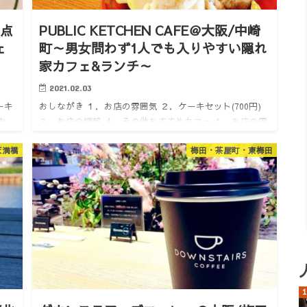
差点
PUBLIC KETCHEN CAFE＠大阪/中崎
ェ
町～男女問わず1人でも入りやすい隠れ
家カフェ&ランチ～
2021.02.03
ーキ
おしながき １．お店の雰囲気 ２．ケーキセット(700円)
お
３．お店の情報 ４．その他おすすめカフェ １．お店の雰
けで
囲気 どうも。けいんのすけです。 中崎町を歩いていると
天満橋
梅田・茶屋町・東梅田
自然食の店っぽい看板を見つけました。 カフェメニュ
ー…