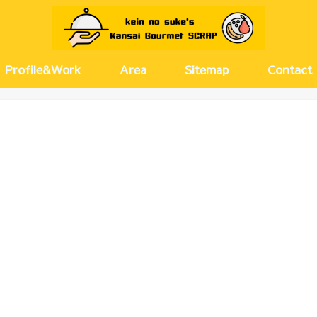
Profile&Work
Area
Sitemap
Contact
京都
兵庫
大阪(キタ)
大阪(ミナミ)
大阪(その他)
奈良
愛知
河原町・
尼崎・伊
神戸・芦
梅田・茶
西梅田・
北浜・淀
天満・扇
堂島・中
新大阪・
塚本・十
難波・心
上本町・
大正・弁
北摂
名古屋