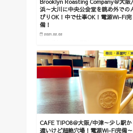
Brooklyn Roasting Company＠大阪
浜～大川に中央公会堂を眺め外での
びりOK！中で仕事OK！電源Wi-Fi完
備！
2021.02.02
おしながき １．お店の雰囲気 ２．DRIP COFFEE M(3
円) ３．お店の情報 ４．その他おすすめコワーキング
梅田・茶屋町・
フェ １．お店の雰囲気 どうも。けいんのすけです。 
度行ってみたかったコワーキングカフェ。 難波…
CAFE TIPO8＠大阪/中津～少し駅
遠いけど超絶穴場！電源Wi-Fi完備～