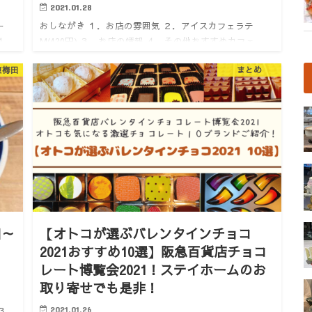
2021.01.28
ー
おしながき １．お店の雰囲気 ２．アイスカフェラテ
１．
M(420円) ３．お店の情報 ４．その他おすすめカフェ
業カ
１．お店の雰囲気 どうも。けいんのすけです。 梅田の中
東梅田
まとめ
ヴ
でも王道なコワーキングカフェ。 グランフロントのナレ
ッジキ…
田～
【オトコが選ぶバレンタインチョコ
フ
2021おすすめ10選】阪急百貨店チョコ
レート博覧会2021！ステイホームのお
取り寄せでも是非！
 ３．
2021.01.26