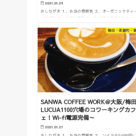
2021.01.29
おしながき １．お店の雰囲気 ２．オーガニックティ
L(390円) ３．お店の情報 ４．その他おすすめカフェ 
お店の雰囲気 どうも。けいんのすけです。 今日の作
梅田・茶屋町・
フェはこちら。 グランフロントの前にある「ホテル
ィ…
SANWA COFFEE WORK＠大阪/梅
LUCUA1100穴場のコワーキングカ
ェ！Wi-fi電源完備～
2021.01.27
おしながき １．お店の雰囲気 ２．ソイラテS(490円)