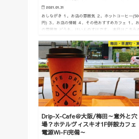
2021.01.31
おしながき １．お店の雰囲気 ２．ホットコーヒー(50
円) ３．お店の情報 ４．その他おすすめカフェ １．
の雰囲気 どうも。けいんのすけです。 本日はこちら
フェで作業。 梅田スカイビルの前にあるカフェです
グ…
梅田・茶屋町・
Drip-X-Cafe＠大阪/梅田～意外と穴
場？ホテルヴィスキオ1F併設カフェ
電源Wi-Fi完備～