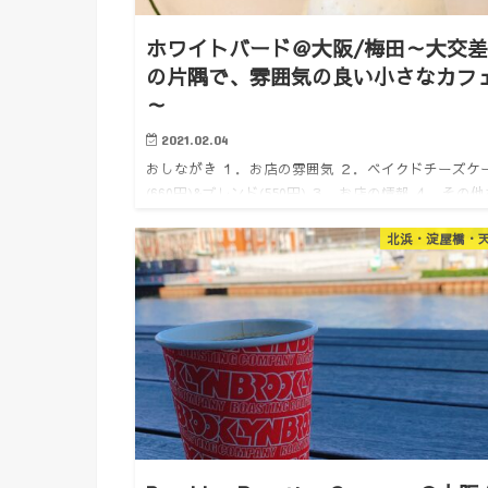
ホワイトバード＠大阪/梅田～大交
の片隅で、雰囲気の良い小さなカフ
～
2021.02.04
おしながき １．お店の雰囲気 ２．ベイクドチーズケ
(660円)&ブレンド(550円) ３．お店の情報 ４．その他
すすめカフェ １．お店の雰囲気 どうも。けいんのす
北浜・淀屋橋・
す。 雨の中行ってまいりました、駅から少…