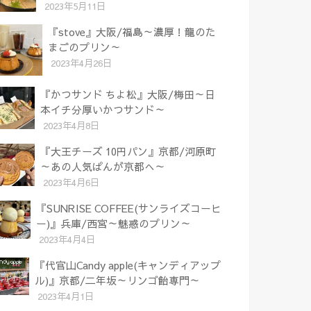
2023年5月11日
『stove』大阪/福島～濃厚！龍のた
まごのプリン～
2023年4月26日
『かつサンド ちよ松』大阪/梅田～日
本イチ分厚いかつサンド～
2023年4月8日
『大王チーズ 10円パン』京都/河原町
～あの人気ぱんが京都へ～
2023年4月6日
『SUNRISE COFFEE(サンライズコーヒ
ー)』兵庫/西宮～魅惑のプリン～
2023年4月4日
『代官山Candy apple(キャンディアップ
ル)』京都/二年坂～リンゴ飴専門～
2023年4月1日