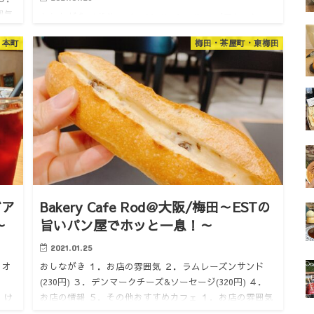
囲気
おしながき はじめに １．Marijn Coertjens（マレーン・
店で
クーチャンス） ２．ALAIN DUCASSE（アラン・デュカ
・本町
梅田・茶屋町・東梅田
ス) ３．ＢＳ４０（ビーエス・フォーティ) ４．Madame
Delluc（マダム・ドリ…
ビア
Bakery Cafe Rod＠大阪/梅田～ESTの
～
旨いパン屋でホッと一息！～
2021.01.25
 オ
おしながき １．お店の雰囲気 ２．ラムレーズンサンド
(230円) ３．デンマークチーズ&ソーセージ(320円) ４．
。け
お店の情報 ５．その他おすすめカフェ １．お店の雰囲気
どうも。けいんのすけです。 本日は梅田E…