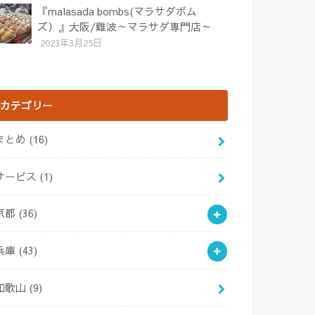
『malasada bombs(マラサダボム
ズ）』大阪/難波～マラサダ専門店～
2023年3月25日
カテゴリー
まとめ
(16)
サービス
(1)
京都
(36)
兵庫
(43)
和歌山
(9)