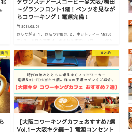
/北
ダウンステアーズコーヒー＠大阪/梅田
ん
～グランフロント1階！ベンツを見なが
らコワーキング！電源完備！
2021.02.01
おしながき １．お店の雰囲気 ２．ホットティー M(350
円) ３．お店の情報 ４．その他おすすめコワーキングカ
50
フェ １．お店の雰囲気 どうも。けいんのすけです。 グ
カ
東梅田
まとめ
ランフロントナレッジキャピタル１F。 ここのコワーキ
一
ン…
から
【大阪コワーキングカフェおすすめ7選
Vol.1～大阪キタ編～】電源コンセント