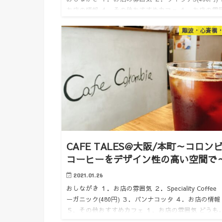
お店の情報 ４．その他おすすめカフェ １．お店の雰
どうも。けいんのすけです。 梅田LUCUAには蔦屋書
難波・心斎橋
作業をよくしていますが、 その下のフロア８Fに…
CAFE TALES＠大阪/本町～コロン
コーヒーをデザイン性の高い空間で
2021.01.26
おしながき １．お店の雰囲気 ２．Speciality Coffee
ーガニック(480円) ３．パンナコッタ ４．お店の情報
５．その他おすすめカフェ １．お店の雰囲気 どうも
いんのすけです。 本町にこんなお洒落…