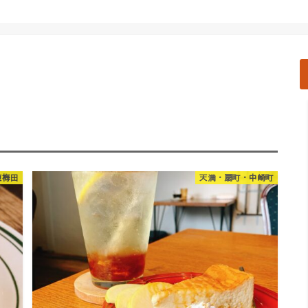
東梅田
天満・扇町・中崎町