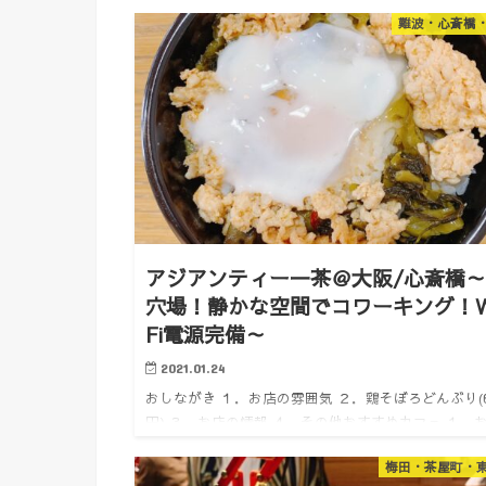
難波・心斎橋
アジアンティー一茶＠大阪/心斎橋
穴場！静かな空間でコワーキング！W
Fi電源完備～
2021.01.24
おしながき １．お店の雰囲気 ２．鶏そぼろどんぶり(6
円) ３．お店の情報 ４．その他おすすめカフェ １．
の雰囲気 どうも。けいんのすけです。 今日は心斎橋
梅田・茶屋町・
場コワーキングカフェをご紹介。大通りに面していな