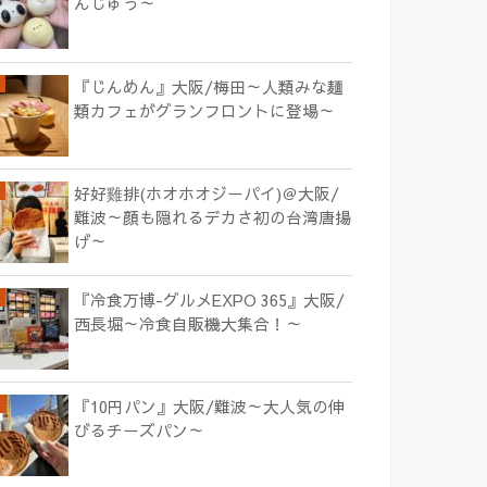
んじゅう～
『じんめん』大阪/梅田～人類みな麺
類カフェがグランフロントに登場～
好好雞排(ホオホオジーパイ)＠大阪/
難波～顔も隠れるデカさ初の台湾唐揚
げ～
『冷食万博-グルメEXPO 365』大阪/
西長堀～冷食自販機大集合！～
『10円パン』大阪/難波～大人気の伸
びるチーズパン～