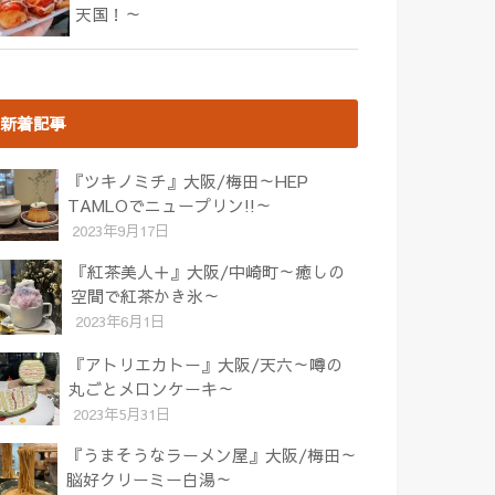
天国！～
新着記事
『ツキノミチ』大阪/梅田～HEP
TAMLOでニュープリン!!～
2023年9月17日
『紅茶美人＋』大阪/中崎町～癒しの
空間で紅茶かき氷～
2023年6月1日
『アトリエカトー』大阪/天六～噂の
丸ごとメロンケーキ～
2023年5月31日
『うまそうなラーメン屋』大阪/梅田～
脳好クリーミー白湯～