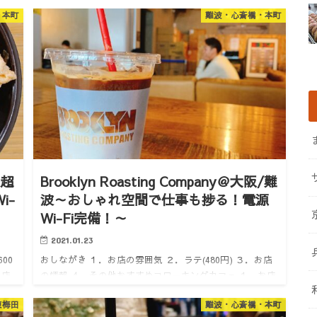
・本町
難波・心斎橋・本町
～超
Brooklyn Roasting Company＠大阪/難
i-
波～おしゃれ空間で仕事も捗る！電源
Wi-Fi完備！～
2021.01.23
00
おしながき １．お店の雰囲気 ２．ラテ(480円) ３．お店
お店
の情報 ４．その他おすすめコワーキングカフェ １．お店
の穴
の雰囲気 難波からちょこっと歩いたところにオシャレカ
東梅田
難波・心斎橋・本町
い
フェ発見なんばパークスを越えて南海電車の高架下にあ