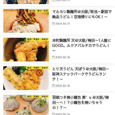
マルヨシ製麺所＠大阪/蛍池～駅前で
新大阪・豊中・吹田
絶品うどん！空港帰りにもOK！～
2021.03.17
本町製麺所 天＠大阪/梅田～1人飯に
梅田・茶屋町・東梅田
GOOD。ルクアバルチカでうどん！
～
2021.03.16
とり天うどん 天ぼう＠大阪/梅田～
梅田・茶屋町・東梅田
阪神スナックパークでうどんラン
チ！～
2021.03.15
羽根つき焼小籠包 鼎’s ＠大阪/梅
梅田・茶屋町・東梅田
田～へ！？小籠包を焼いちゃう
の！？～
2021.03.14