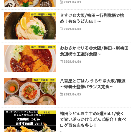
2021.04.09
きすけ＠大阪/梅田～行列覚悟で挑
梅田・茶屋町・東梅田
め！有名うどん店！～
2021.04.08
おおさかぐりる＠大阪/梅田～新梅田
梅田・茶屋町・東梅田
食道街の王道洋食屋～
2021.04.06
八百屋とごはん うらや＠大阪/難波
難波・心斎橋・本町
～栄養士監修バランス定食～
2021.04.03
梅田うどんおすすめ5選Vol.1/安く
まとめ
て旨いぶっかけうどんご紹介！食べ
ログ百名店も多し！