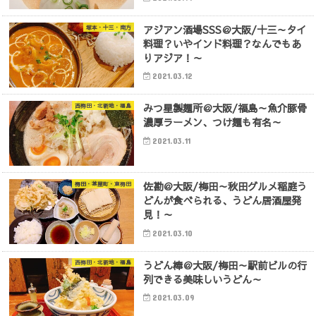
アジアン酒場SSS＠大阪/十三～タイ
塚本・十三・南方
料理？いやインド料理？なんでもあ
りアジア！～
2021.03.12
みつ星製麺所＠大阪/福島～魚介豚骨
西梅田・北新地・福島
濃厚ラーメン、つけ麺も有名～
2021.03.11
佐勘＠大阪/梅田～秋田グルメ稲庭う
梅田・茶屋町・東梅田
どんが食べられる、うどん居酒屋発
見！～
2021.03.10
うどん棒＠大阪/梅田～駅前ビルの行
西梅田・北新地・福島
列できる美味しいうどん～
2021.03.09