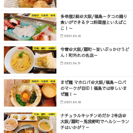
多幸屋2組＠大阪/福島～タコの踊り
西梅田・北新地・福島
食いができるタコ料理屋といえばこ
こ！～
2021.04.12
今雪＠大阪/扇町～旨いぶっかけうど
天満・扇町・中崎町
ん！町外れの名店～
2021.04.11
まぜ麺 マホロバ＠大阪/福島～ロバ
西梅田・北新地・福島
のマークが目印！福島では珍しいま
ぜ麺！～
2021.04.10
ナチュラルキッチンめだか 2号店＠
天満・扇町・中崎町
大阪/扇町～兎我野町でヘルシーラン
チはいかが？～