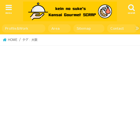
menu
search
Profile&Work
Area
Sitemap
Contact
HOME
タグ : 大阪