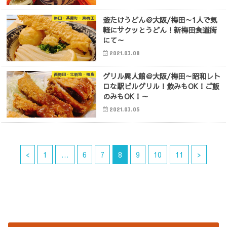
釜たけうどん＠大阪/梅田～1人で気
梅田・茶屋町・東梅田
軽にサクッとうどん！新梅田食道街
にて～
2021.03.08
グリル異人館＠大阪/梅田～昭和レト
西梅田・北新地・福島
ロな駅ビルグリル！飲みもOK！ご飯
のみもOK！～
2021.03.05
<
1
…
6
7
8
9
10
11
>