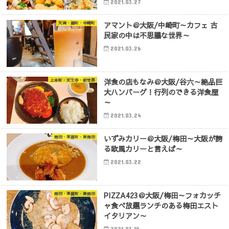
2021.03.27
アマント＠大阪/中崎町～カフェ 古
天満・扇町・中崎町
民家の中は不思議な世界～
2021.03.26
洋食の店もなみ＠大阪/谷六～絶品巨
上本町・天王寺・新世界
大ハンバーグ！行列のできる洋食屋
～
2021.03.24
いずみカリー＠大阪/梅田～大阪が誇
梅田・茶屋町・東梅田
る欧風カリーと言えば～
2021.03.22
PIZZA423＠大阪/梅田～フォカッチ
梅田・茶屋町・東梅田
ャ食べ放題ランチのある梅田エスト
イタリアン～
2021.03.19